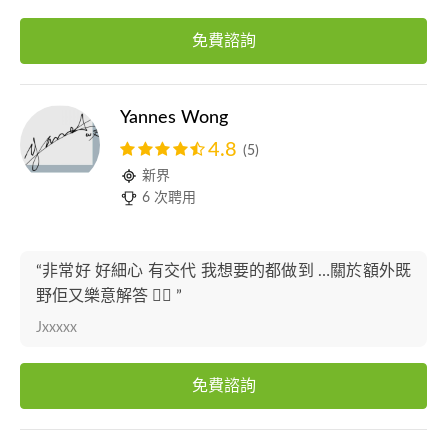
免費諮詢
Yannes Wong
4.8
(5)
新界
6 次聘用
“非常好 好細心 有交代 我想要的都做到 …關於額外既
野佢又樂意解答 👍🏻 ”
Jxxxxx
免費諮詢