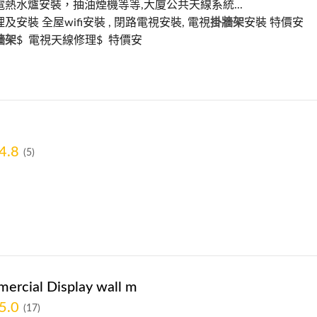
熱水爐安裝，抽油煙機等等,大廈公共天線系統...
及安裝 全屋wifi安裝 , 閉路電視安裝, 電視
掛牆架
安裝 特價安
牆架
$ 電視天線修理$ 特價安
4.8
(5)
ercial Display wall m
5.0
(17)