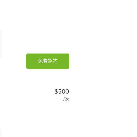
免費諮詢
$500
/次