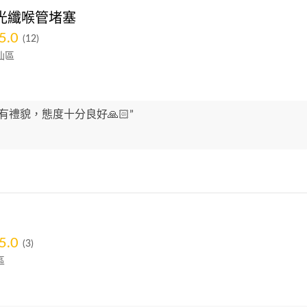
光纖喉管堵塞
5.0
(12)
仙區
有禮貌，態度十分良好🙏🏻”
5.0
(3)
區