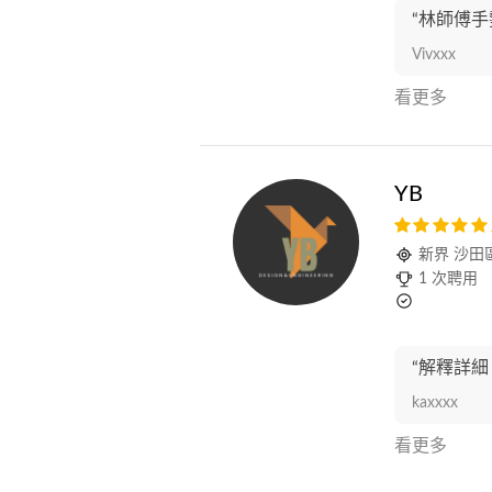
“林師傅手
Vivxxx
看更多
YB
新界 沙田
1 次聘用
“解釋詳細！
kaxxxx
看更多