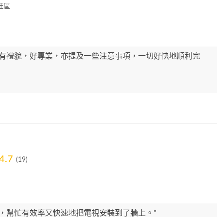
旺區
好有禮貌，好專業，亦提及一些注意事項，一切好快地順利完
”
4.7
(19)
好，幫忙有效率又快速地把電視安裝到了牆上。”