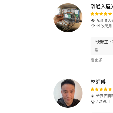
疏通入屋
九龍 黃大
19 次聘用
“快靚正，
梁
看更多
林師傅
新界 西貢
7 次聘用