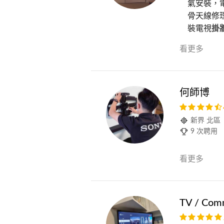
氣安裝，電
骨天線修理
裝電視
掛
看更多
何師博
新界 北區
9 次聘用
看更多
TV / Comm