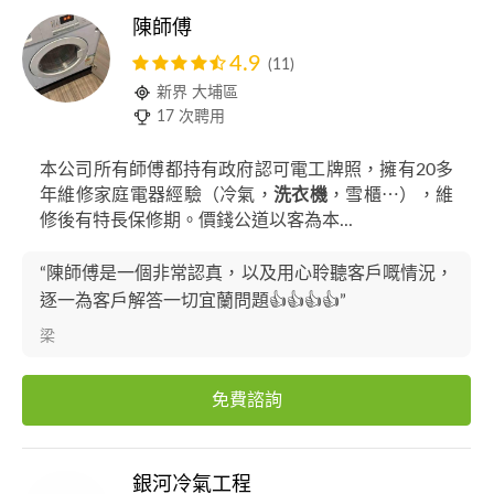
陳師傅
4.9
(11)
新界 大埔區
17 次聘用
本公司所有師傅都持有政府認可電工牌照，擁有20多
年維修家庭電器經驗（冷氣，
洗衣機
，雪櫃⋯），維
修後有特長保修期。價錢公道以客為本...
“陳師傅是一個非常認真，以及用心聆聽客戶嘅情況，
逐一為客戶解答一切宜蘭問題👍👍👍👍”
梁
免費諮詢
銀河冷氣工程