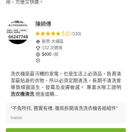
用，方便又快速。
陳師傅
5.0
(120)
新界 大埔區
132 次聘用
$600
/部
洗衣機是最污糟的家電，也是生活上必須品，負責清
潔最貼身的衣物，所以必須定期清洗，長期不清洗會
導致細菌滋生，發霉及皮膚敏感。 專業水喉工證明
洗衣機清洗
現金或轉...
“不負所托, 務實有禮, 徹底拆開清洗洗衣機各組組件”
Ivaxxx