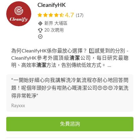
CleanifyHK
4.7
(17)
新界 大埔區
20 次聘用
為何CleanifyHK係你最放心選擇？ 1️⃣感覺到的分別 -
CleanifyHK參考外國頂級
清潔
公司，每日研究最聰
明、高效率
清潔
方法，告別傳統低效方式。 ...
“一開始好細心向我講解洗冷氣流程亦耐心地回答問
題！呢個年頭好少有咁熱心嘅清潔公司😍😍😍冷氣洗
得非常乾淨”
Rayxxx
免費諮詢