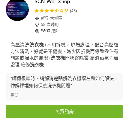
SCN Workshop
4.9
(45)
新界 大埔區
58 次聘用
$600
/部
高壓清洗
洗衣機
(不用拆機，現場處理，配合高壓槍
方法清洗，好處是不傷機，減少因拆機而導致零件有
問題或漏水的風險)
洗衣機
門膠邊除霉 高溫蒸氣消毒
處理 維修
洗衣機
...
“師傳很準時，講解清楚點解洗衣機壞左和如何解決，
仲解釋埋如何保養洗衣機問題”
李〇
免費諮詢