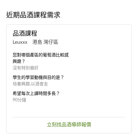
近期品酒課程需求
品酒課程
Leuxxx 港島 灣仔區
您對哪個產區的葡萄酒比較感
興趣？
沒有特別偏好
學生的學習動機與目的是？
培養興趣,以酒會友
希望每次上課時間多長？
90分鐘
立刻找品酒導師報價