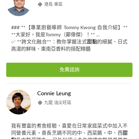
港島 東區
### **【專業廚藝導師 Tommy Kwong 自我介紹】**
**大家好，我是Tommy（鄺偉傑）！** ...
✅ **跨文化融合**：教你掌握法式
甜點
的細膩、日式
高湯的鮮味、東南亞香料的搭配精髓
免費諮詢
Connie Leung
九龍 油尖旺區
我有豐富的煮食經驗，喜愛在日常家庭菜式中加入不
同營養元素，善長烹調不同的中、西菜餚，中、西
甜