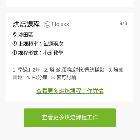
烘焙課程
8/3
Hoixxx
沙田區
上課頻率：每週兩次
課程形式：小班教學
1. 學過1-2年
2. 塔,派,蛋糕,餅乾,傳統糕點
3. 培養
興趣
4. 90分鐘
5. 皆可討論
查看更多烘焙課程工作詳情
查看更多烘焙課程工作