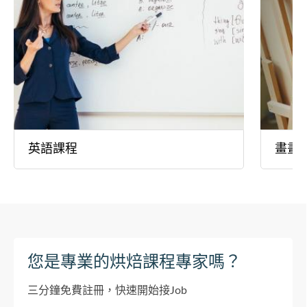
英語課程
畫畫
您是專業的烘焙課程專家嗎？
三分鐘免費註冊，快速開始接Job