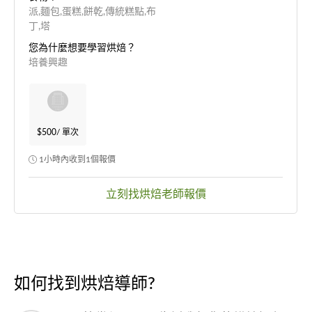
派,麵包,蛋糕,餅乾,傳統糕點,布
丁,塔
您為什麼想要學習烘焙？
培養興趣
$500
/ 單次
1小時內收到1個報價
立刻找烘焙老師報價
如何找到烘焙導師?