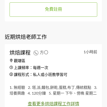
免費註冊
近期烘焙老師工作
烘焙課程
1小時前
方〇
觀塘區
上課頻率：每週一次
課程形式：私人或小班教學皆可
1. 無經驗
2. 塔,派,麵包,餅乾,蛋糕,布丁,傳統糕點
3.
培養興趣
4. 120分鐘
5. 星期一 下午、傍晚 星期二
下午、傍晚 星期三 下午、傍晚 星期四 下午、傍晚
查看更多烘焙課程工作詳情
星期五 下午、傍晚