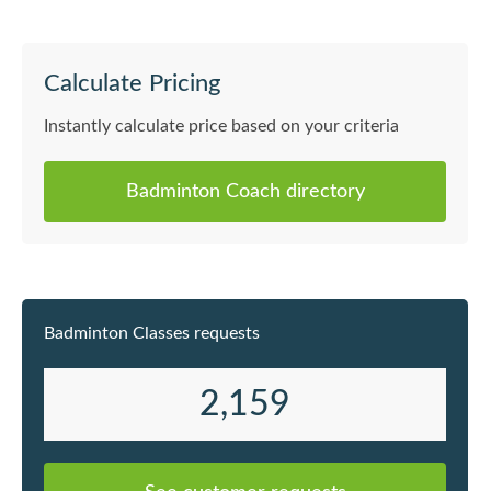
大力、跑得快就得。但我深信，紮實
g Ying Ba
嘅基本功係羽毛球嘅生命。冇正確嘅
▸ 女子單打第六名
握拍、發力同步法，打幾耐都只係喺
軍 ・西貢區｜女子青少年組單打冠軍
Calculate Pricing
度重複錯誤，甚至容易整傷。 * 拒絕死
・西貢區
記硬背： 我唔鍾意「叫你做你就做」
冠軍 ・荃灣區｜女子青少年組雙打冠
Instantly calculate price based on your criteria
嘅傳統教法。我會用獨特嘅技術拆解
軍 ・黃大仙區｜女子青少年組雙打冠
視角，將高難度動作變成簡單步驟。 *
軍 ・觀塘區｜女子青少年組雙打冠軍
Badminton Coach directory
嚴格・但唔嚴肅： 我對動作要求嚴緊
🏆 大專比賽 ・2021-2022
（因為要保護你唔好受傷），但課堂
毛球賽 ▸ 女子團體殿軍 --- 【私人羽毛
氣氛輕鬆幽默。學波，應該係一件充
球教練】 
滿成功感同開心嘅事！ --- ⭐ 300+ 學
屬學校羽毛球
員真實口碑（好評節錄） 💬 「很有耐
ool、Singa
Badminton Classes requests
心及經驗！」 *「Long Sir 很會教學
Hong Kong
生，很快就會點出要改進的地方。經
學生於區
過指點後，我很快就覺得有進步，很
績 · 為
2,159
期待每一次上堂！」* 💬 「細路仔嘅羽
技術提升及比賽
毛球啟蒙老師！」 *「朗老師教波非常
驗】 · 昇毅羽
有耐心，用咗好心機去教班細路仔。
青少年團體班教學 ·