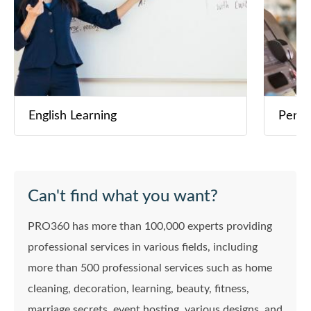
技術突破，都可以靈活選擇： 1. 1對1
專業特訓： 360度修正個人動作細節。
2. 私人小組班／成人專班： 同朋友一
齊開心進步。 3. 專項陪打訓練： 實戰
技巧與戰術模擬應用。 【四大貼心服
務】 * 因材施教： 按你嘅進度即時調
整內容，拒絕硬套死板教材。 * 問到絕
English Learning
Perso
對明： 同一個動作，我會用唔同方法
解釋到你明、做到為止。 * 課後跟進：
歡迎隨時發問或傳送打波影片，售後
服務唔會隨下課結束。 * 定期進度檢
討： 每幾個月同你一齊回顧進度，攜
Can't find what you want?
手制定下一個目標！ --- 💌 即刻聯絡 L
ong Sir，預約適合你嘅課堂時段，一
PRO360 has more than 100,000 experts providing
齊享受羽毛球真正嘅樂趣！🥰
professional services in various fields, including
more than 500 professional services such as home
cleaning, decoration, learning, beauty, fitness,
marriage secrets, event hosting, various designs, and