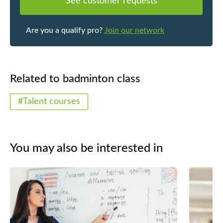
我女女對羽毛球咁有興趣，都係因為
See customer requests
術到比賽應
朗老師嘅培養！」* 💬 「登六長者手術
校 羽毛球隊教練 · 負
後重拾體能」 *「手術後行路都冇力，
提升隊員技
Are you a qualify pro?
Join our network
在Pro360見到評語話Long Sir教長者好
言：廣東話
有耐性。教練知道我唔夠氣，慢慢幫
我提升耐力同時教授技巧。見到佢對
任何年齡層都方法恰當，衷心積極推
Related to badminton class
薦！」* 📊 累積教授學員： 超過 300+
｜ ⭐⭐⭐⭐⭐ 好評率： 99% 學員願意推
#Talent courses
薦朋友 --- 🏆 專業資格與學校合作背
景 * 專業認證： 香港羽毛球總會認可
Pre-Coaching Certificate Lv1 * 學校合
作經驗： 曾任教於龍翔官立中學、大
You may also be interested in
埔佛教大光中學、荃灣思源學校、九
龍塘基華小學等。 * 與時並進： 定期
參與專業教練培訓工作坊，引入最新
訓練方法、實戰戰術及心理素質培
訓。 --- 🛠️ 課堂服務與售後跟進 不論
你嘅目標係強身健體、減壓放鬆定係