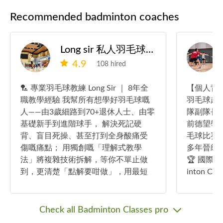
Recommended badminton coaches
Long sir 私人羽毛球教練
4.9
108 hired
🏸 專業羽毛球教練 Long Sir ｜ 8年全
【個人背景】 ・5年教學經
職教學經驗 我幫所有想學好羽毛球嘅
羽毛球超過17年 ・前
人——由3歲細路到70+退休人士、由零
隊副隊長 ・前中西區羽毛球青年軍 ・
基礎新手到進階球手， 解決死記硬
前德望學校羽
背、盲目死操、甚至打到全身酸痛受
毛球比賽
傷嘅痛點； 用獨創嘅「理解式教學
多年晉級四強 --- 
法」將複雜技術拆解，等你不單止做
🏆 國際賽事 ・7th Asian Schoo
到，更清楚「點解要咁做」，用最短
inton Champ
時間突破瓶頸、穩步進步！ --- 💡 點解
表隊成員 ▸ 女子團體季軍 🏆 全港賽
選擇 Long Sir？（我的教學理念）
事 ・All Hong Kong Schools Jing Ying
「我唔係教你打波，係教你『識得打
Badminton 
Check all Badminton Classes pro
波』。」 好多人以為打羽毛球只要夠
雙打亞軍 ・All Hong Kong Schools Jin