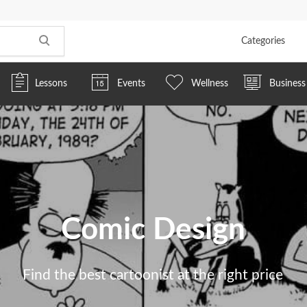
Categories
Lessons
Events
Wellness
Business
Comic Design
Find the best cartoonist at the right price