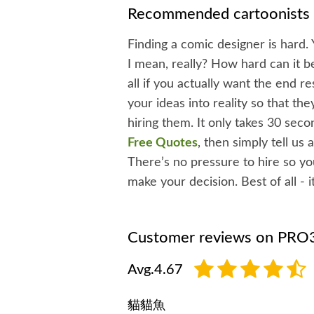
Recommended cartoonists
Finding a comic designer is hard
I mean, really? How hard can it be
all if you actually want the end 
your ideas into reality so that t
hiring them. It only takes 30 sec
Free Quotes
, then simply tell us
There’s no pressure to hire so y
make your decision. Best of all - 
Customer reviews on PRO3
Avg.4.67
貓貓魚