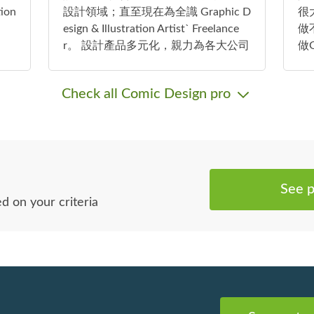
tion
設計領域；直至現在為全識 Graphic D
很
esign & Illustration Artist` Freelance
做
r。 設計產品多元化，親力為各大公司
做G
提供100%信心保證的優質服務，滿足
完
客戶需要。
多
Check all Comic Design pro
幫
🫶
See p
ed on your criteria