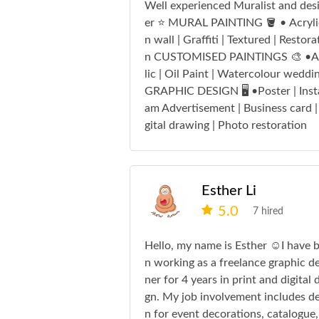
Well experienced Muralist and des
er ⭐️ MURAL PAINTING 🪣 • Acryli
n wall | Graffiti | Textured | Restora
n CUSTOMISED PAINTINGS 🎨 •A
lic | Oil Paint | Watercolour weddi
GRAPHIC DESIGN 🖥️ •Poster | Inst
am Advertisement | Business card |
gital drawing | Photo restoration
Esther Li
5.0
7 hired
Hello, my name is Esther ☺️I have 
n working as a freelance graphic de
ner for 4 years in print and digital 
gn. My job involvement includes de
n for event decorations, catalogue