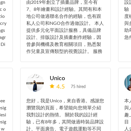
ign
由2019年創立了插畫品牌，至今有
設
c o
7、8年繪畫和設計經驗。其間有和本
驗
tio
地公司做過聯名合作的經驗，也有跟
度
cry
私人公司和NGO合作過做設計。 本人
與
ngs
提供多元化平面設計服務，具備品牌
助
agr
設計、排版設計及插畫創作經驗，因
急
 Di
曾參與機構及教育相關項目，熟悉製
作兒童及宣傳類型的視覺設計。 服務
內容包括： • Logo 及品牌形象設計 •
海報、Banner 及宣傳單張設計 • 小冊
子及多頁排版設計 • 插畫及角色設計
Unico
• 桌遊卡牌及教育卡片設計 • 包裝及
4.5
貼紙設計 設計風格可按不同品牌及項
75 hired
目需要調整，著重視覺清晰度及整體
排版效果，同時會提供適合印刷及數
bee
您好，我是Unico，來自香港。感謝您
本
碼使用的專業輸出檔案。
sig
瀏覽我的頁面，希望能向您簡單介紹
與
desi
我對設計的熱情。 關於我的設計經
趣
sig
驗，已有8年多，其間做過時裝品牌設
目
, w
計、平面廣告、電子遊戲運動等不同
人