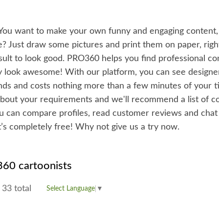
. You want to make your own funny and engaging content, 
? Just draw some pictures and print them on paper, right? 
result to look good. PRO360 helps you find professional co
hey look awesome! With our platform, you can see designe
onds and costs nothing more than a few minutes of your ti
 about your requirements and we'll recommend a list of c
ou can compare profiles, read customer reviews and chat
it’s completely free! Why not give us a try now.
60 cartoonists
33 total
Select Language
▼