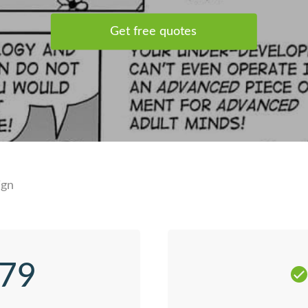
Get free quotes
ign
379