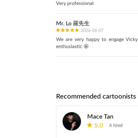
Very professional
Mr. Lo 羅先生
2026-06-07
We are very happy to engage Vicky i
enthusiastic 🤩
Recommended cartoonists
Mace Tan
5.0
6 hired