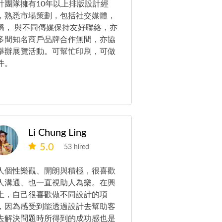
計團隊擁有10年以上排版設計經
，熟悉市場策劃，包括社交媒體，
橋， 與不同傳媒保持友好聯絡，亦
多間知名商戶品牌合作無間，亦協
舉辦展覽活動。可幫忙印刷，可做
件。
Li Chung Ling
5.0
53 hired
人個性樂觀、開朗與積極，很喜歡
人溝通、也一直視助人為樂。在興
上，自己很喜歡做不同設計的項
，因為感受到能透過設計去幫助客
去解決問題時所得到的成功感也是