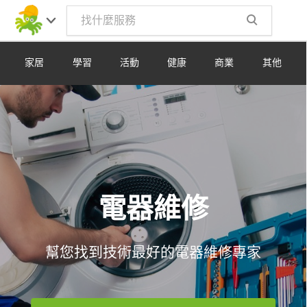
Toggle
navig
家居
學習
活動
健康
商業
其他
電器維修
幫您找到技術最好的電器維修專家