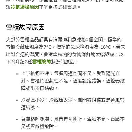
障、內部髒污、水盤阻塞、漏雪種和散熱不良，您可以點
選
冷氣壞掉原因
了解更多詳細資訊。
雪櫃故障原因
大部分雪櫃產品都具有冷藏庫和急凍格2個空間，標準的
雪櫃冷藏庫溫度為7°C，標準的急凍格溫度為-18°C，若未
達到合適的溫度，會令雪櫃內的食物保鮮期大幅縮短，以
下將介紹3種
雪櫃故障
狀況的原因：
上下格都不冷：雪櫃周遭空間不足、受到陽光直
射、雪櫃門密封性不足、溫度設定錯誤、溫控器故
障或出風口結霜。
冷藏庫不冷：冷藏庫太滿、風門被阻擋或是通風管
道結冰。
急凍格唔夠凍：風門無法關上、雪種不足、電壓不
足或壓縮機故障。