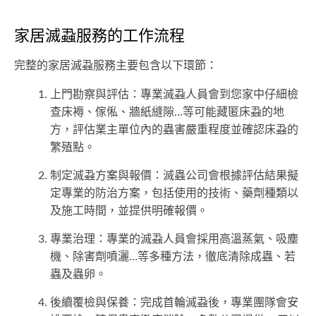
家居滅蝨服務的工作流程
完整的家居滅蝨服務主要包含以下環節：
上門勘察與評估：專業滅蝨人員會到您家中仔細檢
查床褥、傢俬、牆紙縫隙…等可能藏匿床蝨的地
方，評估業主單位內的蟲害嚴重程度並確認床蝨的
繁殖點。
制定滅蝨方案與報價：滅蟲公司會根據評估結果擬
定專業的防治方案，包括使用的技術、藥劑種類以
及施工時間，並提供明確報價。
專業治理：專業的滅蝨人員會採用高溫蒸氣、吸塵
機、除害劑噴灑…等多種方法，徹底清除成蟲、若
蟲及蟲卵。
後續覆檢與保養：完成首輪滅蝨後，專業團隊會安