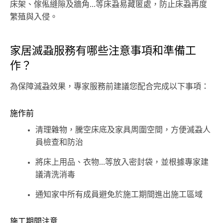
床架、傢俬縫隙及牆角…等床蝨易藏匿處，防止床蝨再度
繁殖與入侵。
家居滅蝨服務有哪些注意事項和準備工
作？
為保障滅蝨效果，專家服務前建議您配合完成以下事項：
施作前
清理雜物，騰空床底及家具周圍空間，方便滅蝨人
員檢查和防治
將床上用品、衣物…等放入密封袋，並根據專家建
議清洗消毒
通知家中所有成員避免於施工期間進出施工區域
施工期間注意