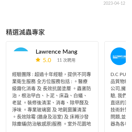
2023-04-12
精選滅蟲專家
Lawrence Mang
5.0
11 次聘用
經驗團隊 : 超過十年經驗，提供不同專
D.C PU
業衛生服務 全方位服務包括 : 。醫療
品質物料
級霧化消毒 及 長效抗菌塗層 。蟲害防
公司,擁
治，根治曱甴、卜泥、床蝨、白蟻、
驗, 我們
老鼠 。裝修後清潔、消毒、除甲醛及
直送的頂
淨味 。專業玻璃窗 及 地氈窗簾清潔
技術針對
。長效除霉 (牆身及浴室) 及 床褥沙發
問題,並
除塵蟎(防治敏感原)服務 。室外花園地
器為各尊
磚清潔、地板打磨打蠟、雲石拋光翻
務例如甲