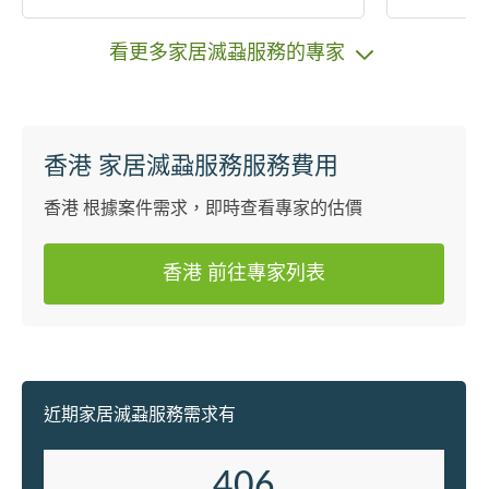
新 七大優勢合資格技術方案 多年經驗
修後深層
: 。不同場所 : 適用所有場所 住宅、餐
全屋消毒
看更多家居滅蝨服務的專家
廳食肆、寫字樓/辦公室、工商厦、工
廠 。長效抗菌 : 抗菌塗層效果可長達9
0-365天，物理性全天候殺滅細菌病毒
。減少感染 : 專業消毒器材、個人防護
香港 家居滅蝨服務服務費用
配備，安全工作減低二次感染風險 。
價格清晰 : 多種方案選擇，配合實際衛
香港 根據案件需求，即時查看專家的估價
生需求，明碼實價，細心服務 。國際
認證 : 使用的藥劑獲多家權威第三方機
香港 前往專家列表
構發出食品級及醫療級安全標準認證
。安全無害 : 對人體寵物無害適合有孕
婦及嬰幼兒的場所及敏感症狀人士 。
緊急服務 : 提供24小時服務，支援全港
九新界
近期家居滅蝨服務需求有
406