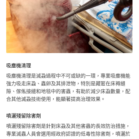
吸塵機清理
吸塵機清理是滅蝨過程中不可或缺的一環，專業吸塵機能
強力吸走床蝨、蟲卵及其排泄物，特別是藏匿在床褥縫
隙、傢俬接縫和地毯中的害蟲，有助於減少床蝨數量，配
合其他滅蝨技術使用，能顯著提高治理效果。
噴灑殘留除害劑
噴灑殘留除害劑是針對床蝨及其他害蟲的長效防治措施，
專業滅蟲人員會選用經政府認證的低毒性除害劑，噴灑於