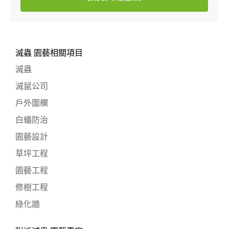
滅蟲 園藝相關項目
滅蟲
滅鼠公司
戶外圍欄
白蟻防治
園藝設計
草坪工程
園藝工程
修樹工程
綠化牆