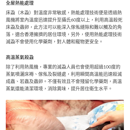
全屋熱能處理
床蝨（木蝨）對溫度非常敏感，熱能處理技術便是透過熱
風機將室內溫度迅速提升至攝氏60度以上，利用高溫殺死
床蝨及蟲卵，此方法可以能深入傢俬縫隙和難以觸及的角
落，適合香港擁擠的居住環境，另外，使用熱能處理技術
滅蝨不會使用化學藥劑，對人體和寵物更安全。
高溫蒸氣殺蝨
除了利用熱風機，專業的滅蝨人員也會使用超過100度的
蒸氣噴灑床褥、傢俬及裂縫處，利用瞬間高溫能迅速殺滅
成蟲、若蟲及蟲卵。不僅有效且不會殘留化學藥劑，高溫
蒸氣還能清潔環境，消除異味，提升居住衛生水平。