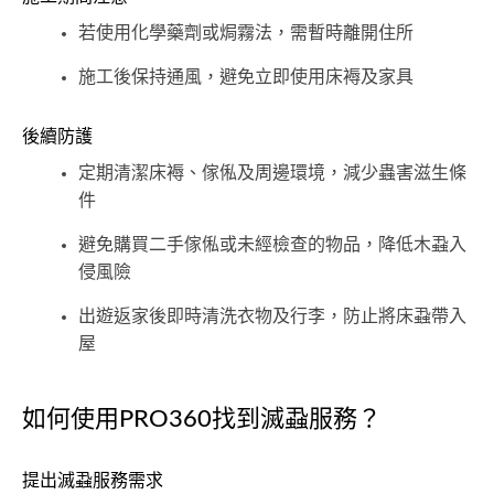
若使用化學藥劑或焗霧法，需暫時離開住所
施工後保持通風，避免立即使用床褥及家具
後續防護
定期清潔床褥、傢俬及周邊環境，減少蟲害滋生條
件
避免購買二手傢俬或未經檢查的物品，降低木蝨入
侵風險
出遊返家後即時清洗衣物及行李，防止將床蝨帶入
屋
如何使用PRO360找到滅蝨服務？
提出滅蝨服務需求