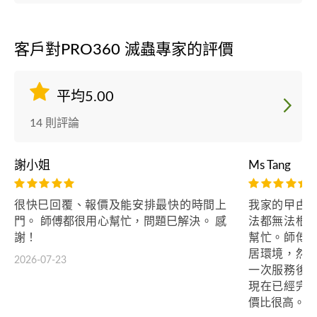
客戶對PRO360 滅蟲專家的評價
平均5.00
14 則評論
謝小姐
Ms Tang
很快巳回覆、報價及能安排最快的時間上
我家的曱甴
門。 師傅都很用心幫忙，問題巳解決。 感
法都無法根
謝！
幫忙。師傅
居環境，然
2026-07-23
一次服務後
現在已經完
價比很高。