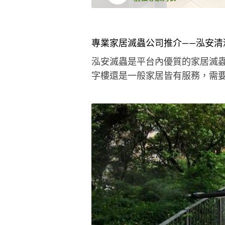
專業家居滅蟲公司推介——泓安清
泓安滅蟲是平台內優質的家居滅
字樓還是一般家居皆有服務，需