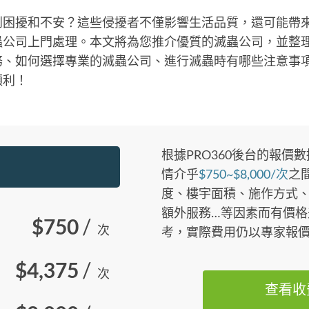
到困擾和不安？這些侵擾者不僅影響生活品質，還可能帶
蟲公司上門處理。本文將為您推介優質的滅蟲公司，並整
務、如何選擇專業的滅蟲公司、進行滅蟲時有哪些注意事
順利！
根據PRO360後台的報價
情介乎
$750~$8,000/次
之
度、樓宇面積、施作方式
額外服務…等因素而有價格
$750
/
次
考，實際費用仍以專家報
$4,375
/
次
查看收