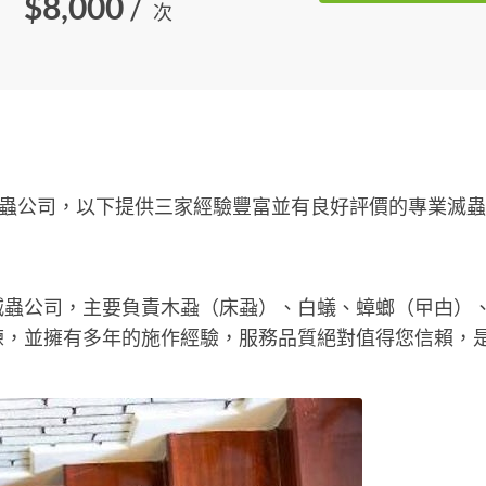
$8,000
/
次
居滅蟲公司，以下提供三家經驗豐富並有良好評價的專業滅
滅蟲公司，主要負責木蝨（床蝨）、白蟻、蟑螂（曱甴）
練，並擁有多年的施作經驗，服務品質絕對值得您信賴，