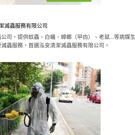
潔滅蟲服務有限公司
蟲公司，提供蚊蟲、白蟻、蟑螂（曱甴）、老鼠…等病媒
要滅蟲服務，首選泓安清潔滅蟲服務有限公司。