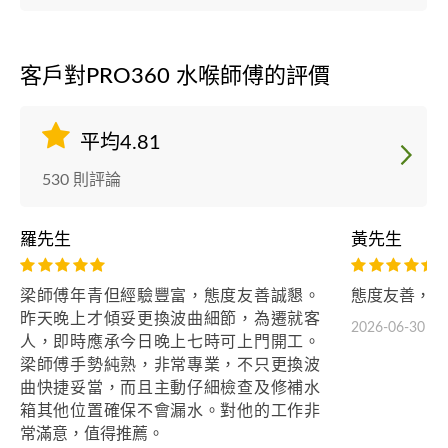
客戶對PRO360 水喉師傅的評價
平均4.81
530 則評論
羅先生
黃先生
梁師傅年青但經驗豐富，態度友善誠懇。
態度友善，服
昨天晚上才傾妥更換波曲細節，為遷就客
2026-06-30
人，即時應承今日晚上七時可上門開工。
梁師傅手勢純熟，非常專業，不只更換波
曲快捷妥當，而且主動仔細檢查及修補水
箱其他位置確保不會漏水。對他的工作非
常滿意，值得推薦。