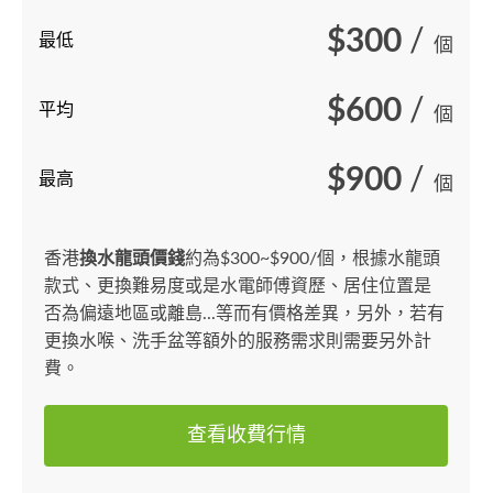
$300
/
最低
個
$600
/
平均
個
$900
/
最高
個
香港
換水龍頭價錢
約為$300~$900/個，根據水龍頭
款式、更換難易度或是水電師傅資歷、居住位置是
否為偏遠地區或離島...等而有價格差異，另外，若有
更換水喉、洗手盆等額外的服務需求則需要另外計
費。
查看收費行情