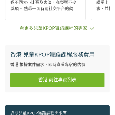
過不同大小比賽及表演，亦榮獲不少
課堂上，
獎項。 熟悉一切有關社交平台的動
求，並根
向，擅長Reels 及Youtube 影片，在學
計劃，幫
期間深究剪輯、上字幕及配上音效特
快樂。我
效等知識。期待與大家合作！
導，並且
看更多兒童KPOP舞蹈課程的專家
們在學習中
學風格注
生及其家
讓每個人
香港 兒童KPOP舞蹈課程服務費用
支持與鼓
培養學生
香港 根據案件需求，即時查看專家的估價
在舞蹈的道路
我的課堂
香港 前往專家列表
蹈！謝謝
近期兒童KPOP舞蹈課程需求有