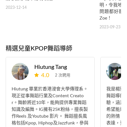
明，令我地快
2023-12-14
問題都好耐心
Zoe！
2023-09-23
精選兒童KPOP舞蹈導師
Hiutung Tang
4.0
2 次聘用
Hiutung 畢業於香港浸會大學傳理系。
我是楊雅盈
現正從事舞蹈行業及Content Creato
舞蹈導師
r。舞齡將近10年，能夠提供專業舞蹈
驗，涵蓋
知識及編舞。IG擁有25K粉絲，擅長製
希望能透
作Reels 及Youtube 影片。 舞蹈擅長風
的熱情。 我深信舞蹈不僅是一種藝術
格包括Kpop, Hiphop及Jazzfunk，參與
表達，更