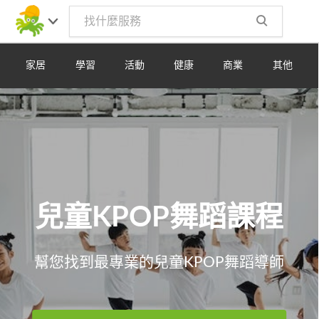
Toggle
navig
家居
學習
活動
健康
商業
其他
兒童KPOP舞蹈課程
幫您找到最專業的兒童KPOP舞蹈導師