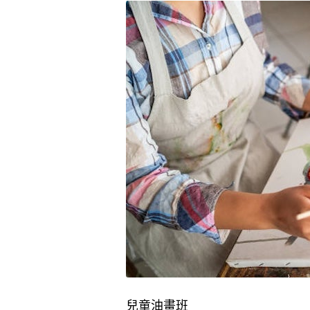
兒童油畫班