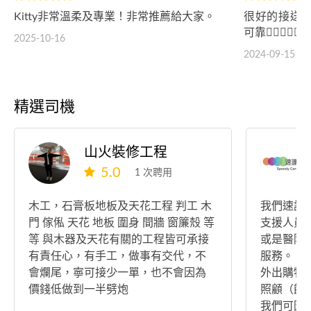
Kitty非常溫柔及專業！非常推薦給大家。
很好的接送
可靠👍🏻👍🏻👍🏻
2025-10-16
2024-09-15
精選司機
山火裝修工程
5.0
1 次聘用
木工，石膏板地板及天花工程 判工 木
我們速護Sp
門 傢俬 天花 地板 圍身 間牆 窗簾殼 等
支援人員
等 與木器及天花有關的工程皆可承接
或是醫院
有責任心，有手工，做事有交代，不
服務。 服務內容
會爛尾，寧可接少一單，也不會因為
外出購物
價錢低做到一半劈炮
照顧（餵
我們可因