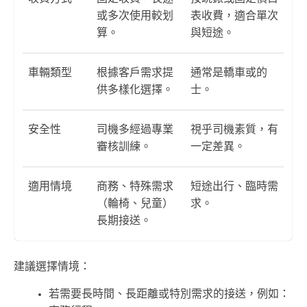
或多次使用較划
表收費，適合單次
算。
與短途。
車輛類型
根據客戶需求提
通常是轎車或的
供多樣化選擇。
士。
安全性
司機多經過專業
視乎司機素質，有
審核訓練。
一定差異。
適用情境
商務、特殊需求
短途出行、臨時需
（輪椅、兒童）
求。
長期接送。
建議選擇情境：
若需要長時間、長距離或特別需求的接送，例如：