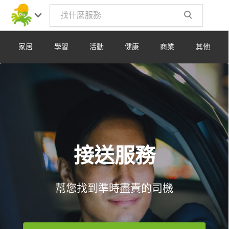
Toggle
navig
家居
學習
活動
健康
商業
其他
接送服務
幫您找到準時盡責的司機