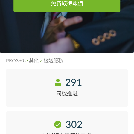
免費取得報價
PRO360
>
其他
>
接送服務
291
司機進駐
302