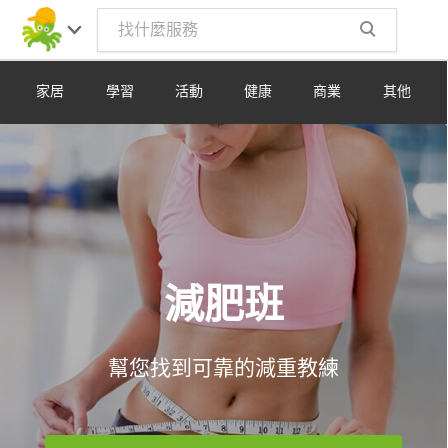
Toggle
navig
家居
學習
活動
健康
商業
其他
減肥班
幫您找到可靠的減重教練