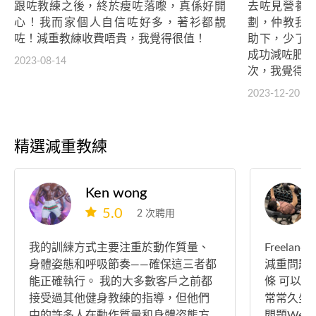
跟咗教練之後，終於瘦咗落嚟，真係好開
去咗見營養
心！我而家個人自信咗好多，著衫都靚
劃，仲教我
咗！減重教練收費唔貴，我覺得很值！
助下，少了
成功減咗肥啦
2023-08-14
次，我覺得幾
2023-12-20
精選減重教練
Ken wong
5.0
2 次聘用
我的訓練方式主要注重於動作質量、
Freelance
身體姿態和呼吸節奏——確保這三者都
減重問題
能正確執行。 我的大多數客戶之前都
條 可以Wha
接受過其他健身教練的指導，但他們
常常久坐
中的許多人在動作質量和身體姿態方
問題Weigh