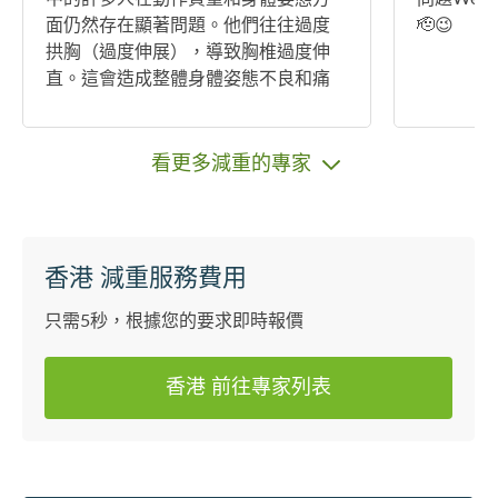
面仍然存在顯著問題。他們往往過度
🫡😉
拱胸（過度伸展），導致胸椎過度伸
直。這會造成整體身體姿態不良和痛
症問題。 首次試堂費用 1on1$300 首
次試堂費用 1on2$600 絕無額外收費
無硬銷 無隱藏收費 📍Location:灣仔/太
看更多減重的專家
子/北角（其他地方另議） ☎️歡迎DM
查詢 ⭐️改善身形姿態調整 ⭐️痛症 改善
⭐️肌肉控制 ⭐️運動按摩治療 ⭐️飲食餐單
⭐️課後訓練計劃 訓練內容
香港 減重服務費用
只需5秒，根據您的要求即時報價
香港 前往專家列表