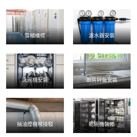
雪櫃維修
濾水器安裝
洗碗機安裝
廚房鋅盤安裝
抽油煙機喉接駁
乾碗機裝修