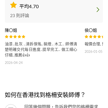
平均4.70
23 則評論
陳〇姐
侯〇姐
油漆..批灰 ..清拆傢俬..裝燈.. 木工.. 師傅清
報價合理, 態
楚明確交代每日進度..提早完工.. 做工細心
2026-01-05
仔細..推薦👍👍
2026-04-24
如何在香港找到格柵安裝師傅？
回答幾個問題，告訴我們您的格柵需求