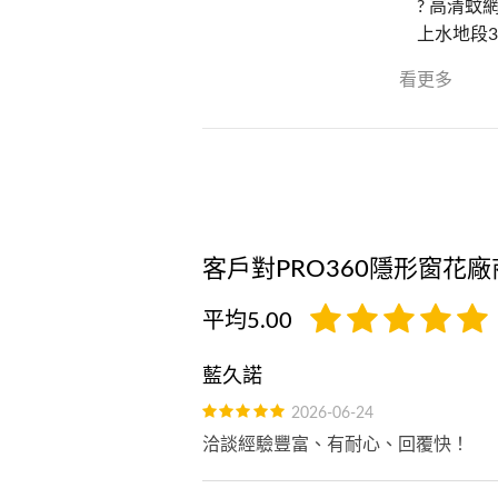
? 高清蚊
上水地段3
看更多
客戶對PRO360隱形窗花
平均5.00
藍久諾
2026-06-24
洽談經驗豐富、有耐心、回覆快！