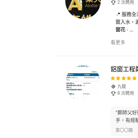
2 次聘用
📍 服務
窗入水・漏
窗花
- ...
看更多
鋁窗工程
九龍
8 次聘用
“鄭師父
手，有經驗
富〇〇園