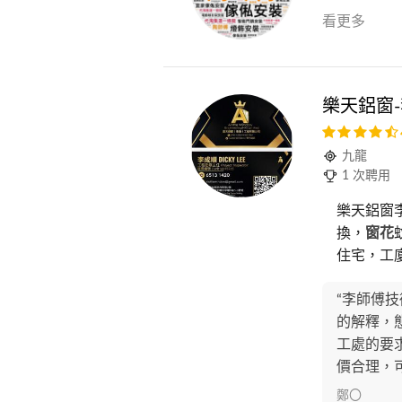
看更多
樂天鋁窗
九龍
1 次聘用
樂天鋁窗
換，
窗花
住宅，工廈
“李師傅
的解釋，
工處的要
價合理，
鄭〇