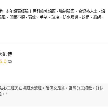
全港 | 多年鋁窗經驗丨專科維修鋁窗 - 強制驗窗・合資格人士 - 鋁
風・開關不順 - 窗鉸・手制・玻璃・防水膠邊 - 蚊網・貓網・
鄭師傅
5.0
(2)
好貼心工程天在場跟進流程，確保交足貨，團隊分工細緻，好快
。”