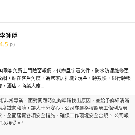
-李師傅
4.5
(2)
李師傅 免費上門驗窗報價，代辦屋宇署文件，防水防漏維修更
蚊網，站在客戶角度，為您家居把關? 現金，轉數快，銀行轉帳
，酒店，商業大廈...
技術非常專業，面對問題時能夠準確找出原因，並給予詳細清晰
態度誠懇和藹，讓人十分安心。公司亦嚴格按照勞工條例及勞
求，全面落實各項安全措施，確保工作環境安全合規。 公司報
可以接受。”