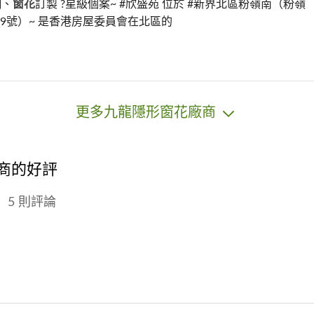
網、
窗花
訂製 ?星級個案~ #欣盛苑 位於 #新界北區粉嶺南（粉嶺
9號）~ 是香港房屋委員會在北區的
更多九龍隱形窗花廠商
廠商的好評
5 則評論