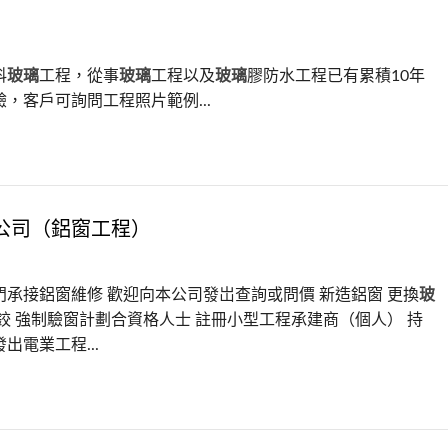
科
玻璃
工程，從事
玻璃
工程以及
玻璃
膠防水工程已有累積10年
，客戶可詢問工程照片範例...
公司（鋁窗工程）
門承接鋁窗維修 歡迎向本公司發岀查詢或問價 新造鋁窗 更換
玻
鉸 強制驗窗計劃合資格人士 註冊小型工程承建商（個人） 持
出電業工程...