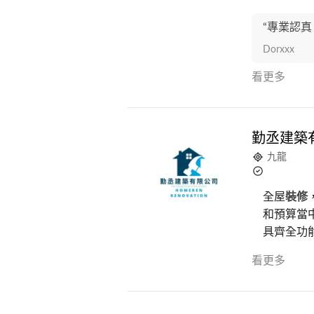
“專業認真
Dorxxx
看更多
勤丞建築
九龍
全屋
裝修
和預算當
具齊全功能
看更多