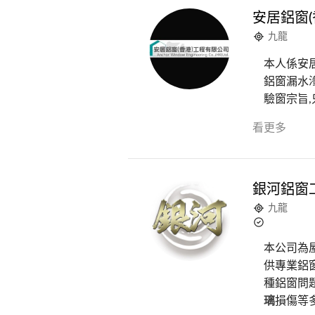
安居鋁窗(
九龍
本人係安
鋁窗漏水
驗窗宗旨,
看更多
銀河鋁窗
九龍
本公司為屋
供專業鋁窗
種鋁窗問
璃
損傷等