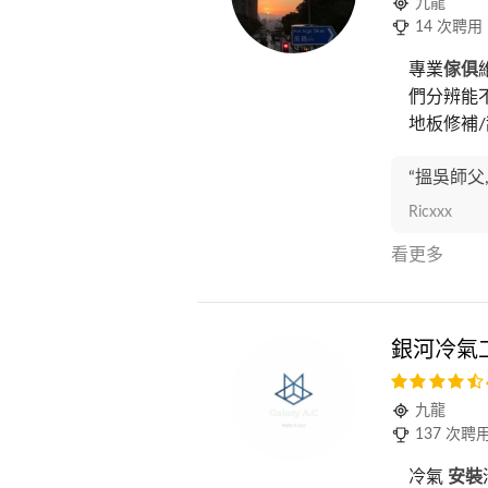
九龍
14 次聘用
專業
傢俱
們分辨能不
地板修補/刮
“搵吳師父
Ricxxx
看更多
銀河冷氣
九龍
137 次聘
冷氣
安裝