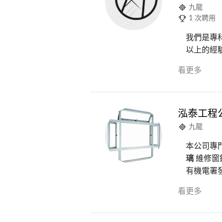
九龍
1 次聘用
我們是專
以上的經驗
看更多
泓泰工程
九龍
本公司專
璃
維修窗
有機電署發
看更多