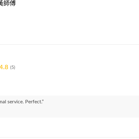
黃師傅
4.8
(5)
nal service. Perfect.”