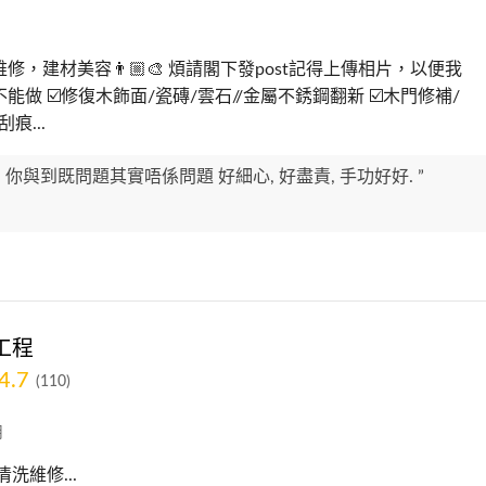
維修，建材美容👨🏼‍🎨 煩請閣下發post記得上傳相片，以便我
能做 ☑️修復木飾面/瓷磚/雲石//金屬不銹鋼翻新 ☑️木門修補/
痕...
, 你與到既問題其實唔係問題 好細心, 好盡責, 手功好好. ”
工程
4.7
(110)
用
清洗維修...