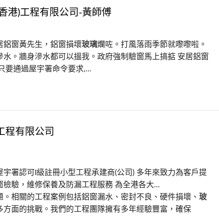
香港)工程有限公司-黃師傅
居鋁窗黃先生，鋁窗損壞
玻璃
爛咗。打風落雨季節就嚟嚟啦。
滲水。牆身滲水都可以搵我。政府強制驗窗馬上搞掂 安居鋁窗
只要通過屋宇署命令要求,...
工程有限公司
宇署認可I級註冊小型工程承建商(公司) 多年來致力為客戶提
檢驗，維修保養及防漏工程服務 為全港各大...
題。相關的工程案例包括鋁窗漏水、密封不良、硬件損壞、
玻
多方面的挑戰。我們的工程團隊擁有多年經驗豐富，確保