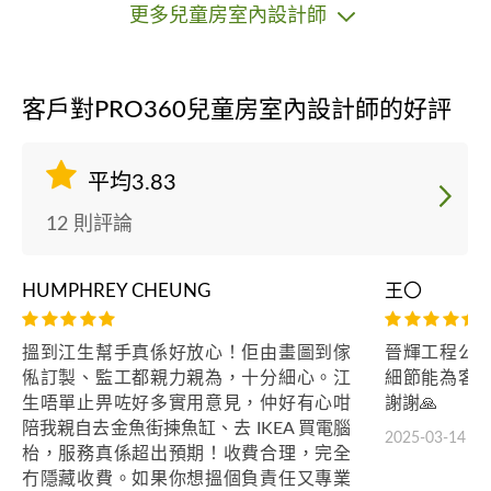
更多兒童房室內設計師
客戶對PRO360兒童房室內設計師的好評
平均3.83
12 則評論
HUMPHREY CHEUNG
王〇
搵到江生幫手真係好放心！佢由畫圖到傢
晉輝工程公
俬訂製、監工都親力親為，十分細心。江
細節能為客
生唔單止畀咗好多實用意見，仲好有心咁
謝謝🙏
陪我親自去金魚街揀魚缸、去 IKEA 買電腦
2025-03-14
枱，服務真係超出預期！收費合理，完全
冇隱藏收費。如果你想搵個負責任又專業