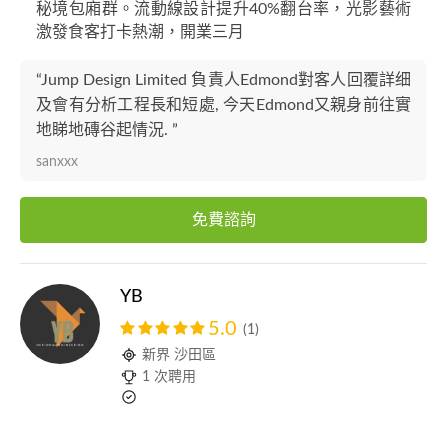
秘境包廂群。流動線設計提升40%翻台率，光影藝術
激發食客打卡熱潮，開業三月
“Jump Design Limited 負責人Edmond對客人回覆詳细
及會有分析工程長和短處, 今天Edmond又親身前往實
地睇地磚谷起情況. ”
sanxxx
免費諮詢
YB
5.0
(1)
新界 沙田區
1 次聘用