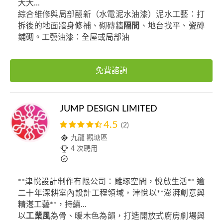
大大...
綜合維修與局部翻新（水電泥水油漆）泥水工藝：打
拆後的地面牆身修補、砌磚牆
隔間
、地台找平、瓷磚
鋪砌。工藝油漆：全屋或局部油
免費諮詢
JUMP DESIGN LIMITED
4.5
(2)
九龍 觀塘區
4 次聘用
**津悅設計制作有限公司：雕琢空間，悅啟生活** 逾
二十年深耕室內設計工程領域，津悅以**澎湃創意與
精湛工藝**，持續...
以
工業風
為骨、暖木色為韻，打造開放式廚房劇場與