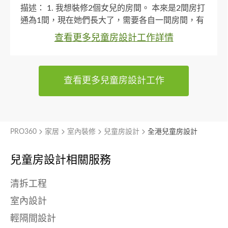
描述：
1. 我想裝修2個女兒的房間。 本來是2間房打
通為1間，現在她們長大了，需要各自一間房間，有
書桌及衣櫃，大量儲物空間
2. 現時房間有2組大
查看更多兒童房設計工作詳情
櫃，地台床，而且應該不能有2個房門，只能房中
房。需要關注拉電電制及只有一部分 體冷氣機
查看更多兒童房設計工作
PRO360
家居
室內裝修
兒童房設計
全港兒童房設計
兒童房設計相關服務
清拆工程
室內設計
輕隔間設計