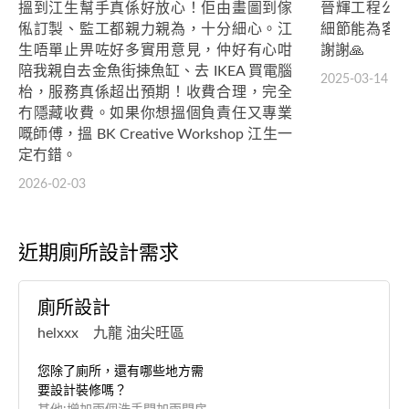
搵到江生幫手真係好放心！佢由畫圖到傢
晉輝工程公
俬訂製、監工都親力親為，十分細心。江
細節能為客
生唔單止畀咗好多實用意見，仲好有心咁
謝謝🙏
陪我親自去金魚街揀魚缸、去 IKEA 買電腦
2025-03-14
枱，服務真係超出預期！收費合理，完全
冇隱藏收費。如果你想搵個負責任又專業
嘅師傅，搵 BK Creative Workshop 江生一
定冇錯。
2026-02-03
近期廁所設計需求
廁所設計
helxxx 九龍 油尖旺區
您除了廁所，還有哪些地方需
要設計裝修嗎？