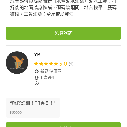
綜合維修與局部翻新（水電泥水油漆）泥水工藝：打
拆後的地面牆身修補、砌磚牆
隔間
、地台找平、瓷磚
鋪砌。工藝油漆：全屋或局部油
免費諮詢
YB
5.0
(1)
新界 沙田區
1 次聘用
“解釋詳細！👍🏻專業！”
kaxxxx