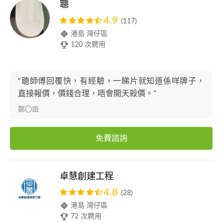
聰
4.9
(117)
港島 灣仔區
120 次聘用
“聰師傅回覆快，有經驗，一睇片就知道係咩牌子，
直接報價，價錢合理，唔會開天殺價。”
鄭〇姐
免費諮詢
卓慧創建工程
4.8
(28)
港島 灣仔區
72 次聘用