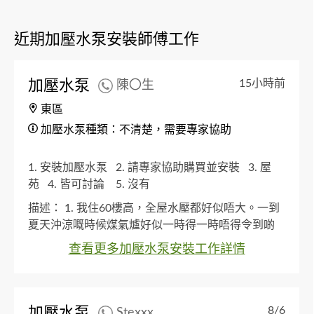
近期加壓水泵安裝師傅工作
加壓水泵
15小時前
陳〇生
東區
加壓水泵種類：不清楚，需要專家協助
1. 安裝加壓水泵
2. 請專家協助購買並安裝
3. 屋
苑
4. 皆可討論
5. 沒有
描述：
1. 我住60樓高，全屋水壓都好似唔大。一到
夏天沖涼嘅時候煤氣爐好似一時得一時唔得令到啲
水會忽冷忽熱。煤氣公司上過嚟好似話檢查唔到個
查看更多加壓水泵安裝工作詳情
爐有問題。
加壓水泵
8/6
Stexxx