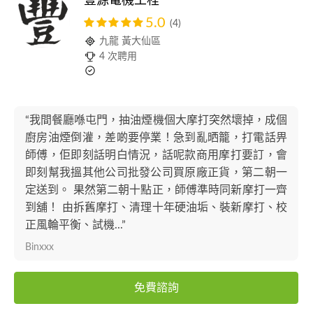
豐源電機工程
5.0
(4)
九龍 黃大仙區
4 次聘用
“我間餐廳喺屯門，抽油煙機個大摩打突然壞掉，成個
廚房油煙倒灌，差啲要停業！急到亂晒籠，打電話畀
師傅，佢即刻話明白情況，話呢款商用摩打要訂，會
即刻幫我搵其他公司批發公司買原廠正貨，第二朝一
定送到。 果然第二朝十點正，師傅準時同新摩打一齊
到舖！ 由拆舊摩打、清理十年硬油垢、裝新摩打、校
正風輪平衡、試機...”
Binxxx
免費諮詢