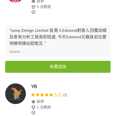
新界
4 次聘用
“Jump Design Limited 負責人Edmond對客人回覆詳细
及會有分析工程長和短處, 今天Edmond又親身前往實
地睇地磚谷起情況. ”
sanxxx
免費諮詢
YB
5.0
(1)
新界
1 次聘用