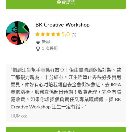
免費諮詢
BK Creative Workshop
5.0
(1)
新界
1 次聘用
“搵到江生幫手真係好放心！佢由畫圖到傢俬訂製、監
工都親力親為，十分細心。江生唔單止畀咗好多實用
意見，仲好有心咁陪我親自去金魚街揀魚缸、去 IKEA
買電腦枱，服務真係超出預期！收費合理，完全冇隱
藏收費。如果你想搵個負責任又專業嘅師傅，搵 BK
Creative Workshop 江生一定冇錯。”
HUMxxx