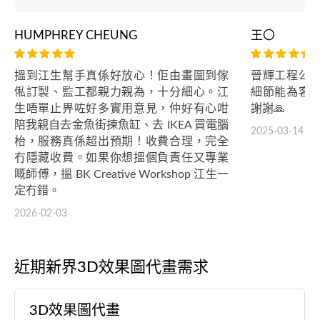
HUMPHREY CHEUNG
王〇
搵到江生幫手真係好放心！佢由畫圖到傢
晉輝工程公
俬訂製、監工都親力親為，十分細心。江
細節能為客
生唔單止畀咗好多實用意見，仲好有心咁
謝謝🙏
陪我親自去金魚街揀魚缸、去 IKEA 買電腦
2025-03-14
枱，服務真係超出預期！收費合理，完全
冇隱藏收費。如果你想搵個負責任又專業
嘅師傅，搵 BK Creative Workshop 江生一
定冇錯。
2026-02-03
近期新界3D效果圖代畫需求
3D效果圖代畫