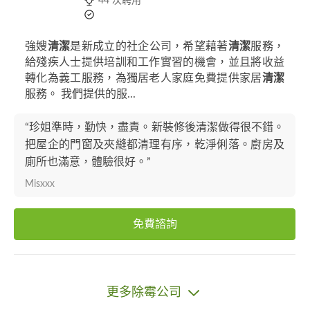
44 次聘用
強嫂
清潔
是新成立的社企公司，希望藉著
清潔
服務，
給殘疾人士提供培訓和工作實習的機會，並且將收益
轉化為義工服務，為獨居老人家庭免費提供家居
清潔
服務。 我們提供的服...
“珍姐準時，勤快，盡責。新裝修後清潔做得很不錯。
把屋企的門窗及夾縫都清理有序，乾淨俐落。廚房及
廁所也滿意，體驗很好。”
Misxxx
免費諮詢
更多除霉公司