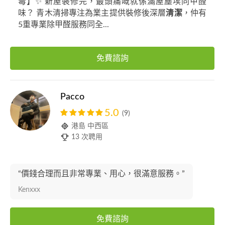
毒】✨ 新屋裝修完，最頭痛嘅就係滿屋塵埃同甲醛
味？ 青木清掃專注為業主提供裝修後深層
清潔
，仲有
5重專業除甲醛服務同全...
免費諮詢
Pacco
5.0
(9)
港島 中西區
13 次聘用
“價錢合理而且非常專業、用心，很滿意服務。”
Kenxxx
免費諮詢