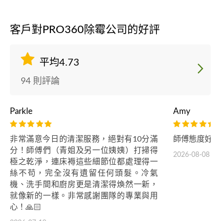
客戶對PRO360除霉公司的好評
平均4.73
94 則評論
Parkle
Amy
非常滿意今日的清潔服務，絕對有10分滿
師傅態度好，
分！師傅們（青姐及另一位姨姨）打掃得
2026-08-08
極之乾淨，連床褥這些細節位都處理得一
絲不苟，完全沒有遺留任何頭髮。冷氣
機、洗手間和廚房更是清潔得煥然一新，
就像新的一樣。非常感謝團隊的專業與用
心！🙏🏻