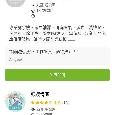
九龍 觀塘區
18 次聘用
專業寫字樓，家居
清潔
，清洗冷氣，滅蟲，洗地毯，
洗雲石，除甲醛，除氣味(煙味，雪茄味), 專業上門洗
車
清潔
服務，清洗太陽能光伏板 .......
“師傅態度好，工作認真，值得推介！”
Amyxxx
免費諮詢
強嫂清潔
4.4
(18)
新界 荃灣區