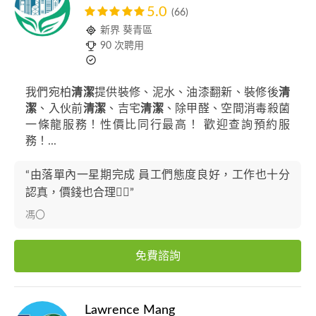
5.0
(66)
新界 葵青區
90 次聘用
我們宛柏
清潔
提供裝修、泥水、油漆翻新、裝修後
清
潔
、入伙前
清潔
、吉宅
清潔
、除甲醛、空間消毒殺菌
一條龍服務！性價比同行最高！ 歡迎查詢預約服
務！...
“由落單內一星期完成 員工們態度良好，工作也十分
認真，價錢也合理👍🏼”
馮〇
免費諮詢
Lawrence Mang