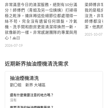
非常滿意今日的清潔服務，絕對有10分滿
梁師傅非常
分！師傅們（青姐及另一位姨姨）打掃得
我的是租房
極之乾淨，連床褥這些細節位都處理得一
沒洗，非常
絲不苟，完全沒有遺留任何頭髮。冷氣
師傅都沒有
機、洗手間和廚房更是清潔得煥然一新，
潔，他真的非
就像新的一樣。非常感謝團隊的專業與用
2025-10-07
心！🙏🏻
2026-07-19
近期新界抽油煙機清洗需求
抽油煙機清洗
劉〇姐 新界 大埔區
還有什麼需要注意的地方嗎？
沒有
需要清洗的抽油煙機數量是？