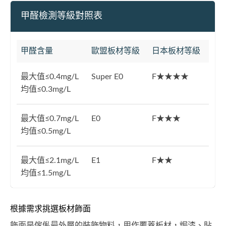
甲醛檢測等級對照表
甲醛含量
歐盟板材等級
日本板材等級
最大值≤0.4mg/L
Super E0
F★★★★
均值≤0.3mg/L
最大值≤0.7mg/L
E0
F★★★
均值≤0.5mg/L
最大值≤2.1mg/L
E1
F★★
均值≤1.5mg/L
根據需求挑選板材飾面
飾面是傢俬最外層的裝飾物料，用作覆蓋板材，焗漆、貼