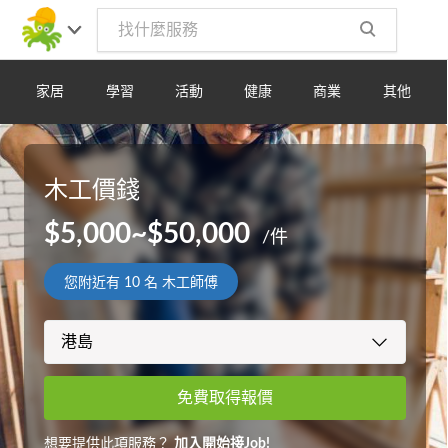
家居
學習
活動
健康
商業
其他
木工價錢
$5,000~$50,000
/件
您附近有
10
名 木工師傅
免費取得報價
想要提供此項服務？
加入開始接Job!