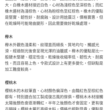
大，白橡木邊材接近白色，心材為淺棕色至深棕色；而紅
橡木邊材為淺棕色，心材為粉棕色至紅棕色。橡木的優點
是堅實、韌性好、耐腐蝕、設計用途廣泛，價格實惠，但
在乾燥時可能彎曲變形，因此需要做好乾燥處理。
櫸木
櫸木外觀色淺柔和、紋理直而細長、質地均勻、觸感光
滑，經過刨光後會呈現光澤的油臘感。櫸木的優點是比一
般硬木堅硬、穩定性佳，乾燥後收縮率低、韌性大、耐腐
性，而且容易上色，令款式設計上有更多變化，但缺點是
加工難度較高。
櫻桃木
櫻桃木的木紋筆直、心材顏色偏深色，由豔紅色至棕紅色
都有，特別適合加工製成復古風的傢俱。櫻桃木木材接觸
太陽後顏色會逐漸轉紅，半年之後顏色才會固定，更有復
古韻味。櫻桃木屬於高級木料，價格也相對昂貴，優點是