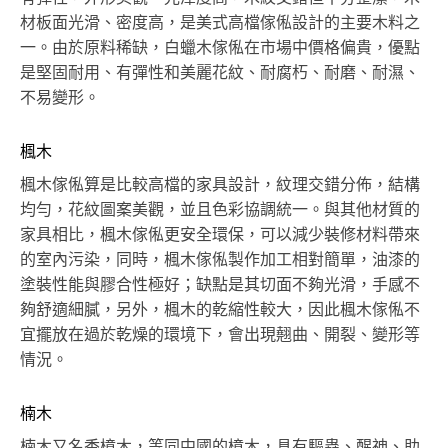
材板面光滑、密度高，是美式高檔傢俬設計的主要木料之
一。由於原料稀缺，白蠟木傢俬在市場中價格偏貴，優點
是堅固耐用、有彈性和美麗花紋、耐腐朽、耐磨、耐濕、
不易變形。
楓木
楓木傢俬算是比較高檔的家具設計，紋理交錯分佈，結構
均勻，花紋圖案美觀，並且色彩協調統一。與其他材質的
家具相比，楓木傢俬更安全環保，可以減少裝修材料帶來
的室內污染，同時，楓木傢俬製作加工相對簡單，油漆的
塗裝性能與膠合性極好；缺點是其切面不夠光滑，手感不
夠舒適細膩，另外，楓木的乾縮性較大，因此楓木傢俬不
宜擺放在過於乾燥的環境下，會出現翹曲、開裂、變形等
情況。
楠木
楠木又名香樟木，等同中國的樟木，具有驅蟲、醒神、助