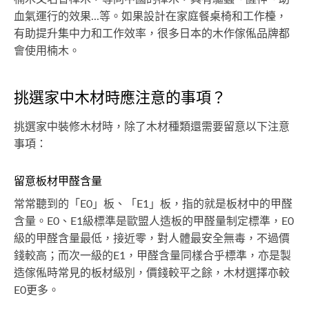
血氣運行的效果...等。如果設計在家庭餐桌椅和工作檯，
有助提升集中力和工作效率，很多日本的木作傢俬品牌都
會使用楠木。
挑選家中木材時應注意的事項？
挑選家中裝修木材時，除了木材種類還需要留意以下注意
事項：
留意板材甲醛含量
常常聽到的「E0」板、「E1」板，指的就是板材中的甲醛
含量。E0、E1級標準是歐盟人造板的甲醛量制定標準，E0
級的甲醛含量最低，接近零，對人體最安全無毒，不過價
錢較高；而次一級的E1，甲醛含量同樣合乎標準，亦是製
造傢俬時常見的板材級別，價錢較平之餘，木材選擇亦較
E0更多。