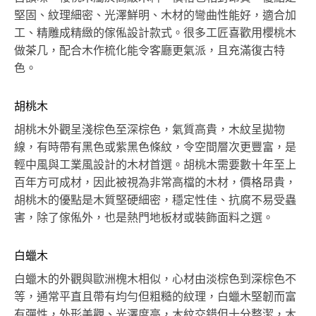
堅固、紋理細密、光澤鮮明、木材的彎曲性能好，適合加
工、精雕成精緻的傢俬設計款式。很多工匠喜歡用櫻桃木
做茶几，配合木作梳化能令客廳更氣派，且充滿復古特
色。
胡桃木
胡桃木外觀呈淺棕色至深棕色，氣質高貴，木紋呈拋物
線，有時帶有黑色或紫黑色條紋，令空間層次更豐富，是
輕中風與工業風設計的木材首選。胡桃木需要數十年至上
百年方可成材，因此被視為非常高檔的木材，價格昂貴，
胡桃木的優點是木質堅硬細密，穩定性佳、抗腐不易受蟲
害，除了傢俬外，也是熱門地板材或裝飾面料之選。
白蠟木
白蠟木的外觀與歐洲槐木相似，心材由淡棕色到深棕色不
等，通常平直且帶有均勻但粗糙的紋理，白蠟木堅韌而富
有彈性，外形美觀、光澤度高，木紋交錯但十分整潔，木