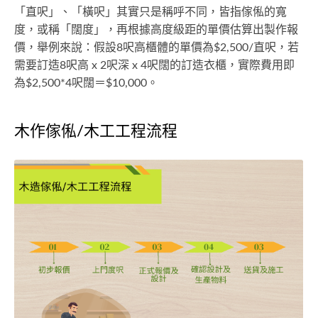
「直呎」、「橫呎」其實只是稱呼不同，皆指傢俬的寬
度，或稱「闊度」，再根據高度級距的單價估算出製作報
價，舉例來說：假設8呎高櫃體的單價為$2,500/直呎，若
需要訂造8呎高 x 2呎深 x 4呎闊的訂造衣櫃，實際費用即
為$2,500*4呎闊＝$10,000。
木作傢俬/木工工程流程