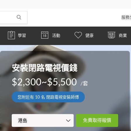
服務
學習
活動
健康
商業
安裝閉路電視價錢
$2,300~$5,500
/套
您附近有
10
名 閉路電視安裝師傅
免費取得報價