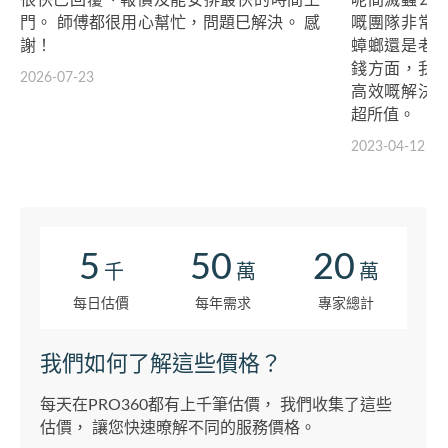
很快巳回覆、報價及能安排最快的時間上
呢間滅蟲公
門。 師傅都很用心幫忙，問題巳解決。 感
嘅團隊非常
謝！
蟑螂還是老
錢方面，我
2026-07-23
高效嘅解決
超所值。
2023-04-12
5
50
20
千
萬
萬
每日估價
每年需求
專家總計
我們如何了解這些價格？
每天在PRO360都有上千筆估價， 我們收集了這些
估價， 讓您快速暸解不同的服務價格。