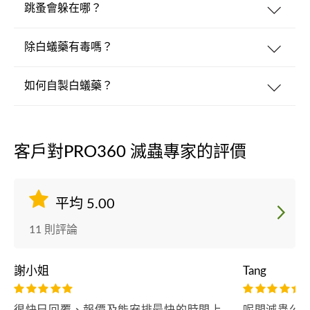
跳蚤會躲在哪？
除白蟻藥有毒嗎？
如何自製白蟻藥？
客戶對PRO360 滅蟲專家的評價
平均 5.00
11 則評論
謝小姐
Tang