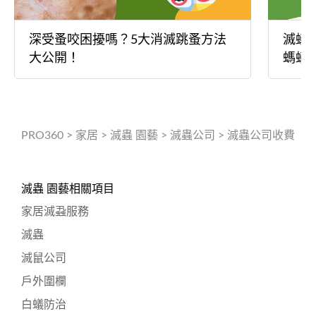
深受蚤咬困擾嗎？5大消滅跳蚤方法
滅蟻
大公開！
螞蟻
PRO360
>
家居
>
滅蟲 園藝
>
滅蟲公司
>
滅蟲公司收費
滅蟲 園藝相關項目
家居滅蝨服務
滅蟲
滅鼠公司
戶外圍欄
白蟻防治