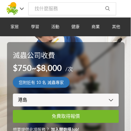
家居
學習
活動
健康
商業
其他
滅蟲公司收費
$750~$8,000
/次
您附近有
10
名 滅蟲專家
免費取得報價
想要提供此項服務？
加入開始接Job!