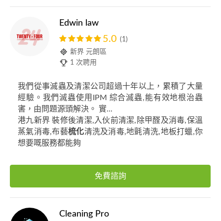
Edwin law
5.0
(1)
新界 元朗區
1 次聘用
我們從事滅蟲及清潔公司超過十年以上，累積了大量
經驗。我們滅蟲使用IPM 綜合滅蟲,能有效地根治蟲
害，由問題源頭解決。 實...
港九新界 裝修後清潔,入伙前清潔,除甲醛及消毒,保溫
蒸氣消毒,布藝
梳化
清洗及消毒,地氈清洗,地板打蠟,你
想要嘅服務都能夠
免費諮詢
Cleaning Pro