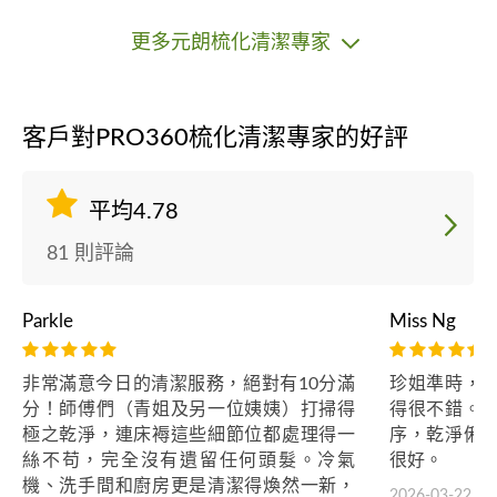
更多元朗梳化清潔專家
客戶對PRO360梳化清潔專家的好評
平均4.78
81 則評論
Parkle
Miss Ng
非常滿意今日的清潔服務，絕對有10分滿
珍姐準時，
分！師傅們（青姐及另一位姨姨）打掃得
得很不錯。
極之乾淨，連床褥這些細節位都處理得一
序，乾淨俐
絲不苟，完全沒有遺留任何頭髮。冷氣
很好。
機、洗手間和廚房更是清潔得煥然一新，
2026-03-22