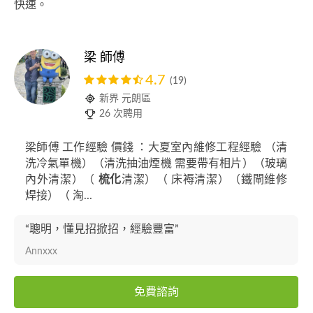
快速。
梁 師傅
4.7
(19)
新界 元朗區
26 次聘用
梁師傅 工作經驗 價錢 ：大夏室內維修工程經驗 （清
洗冷氣單機）（清洗抽油煙機 需要帶有相片）（玻璃
內外清潔）（
梳化
清潔）（ 床褥清潔）（鐵閘維修
焊接）（ 淘...
“聰明，懂見招掀招，經驗豐富”
Annxxx
免費諮詢