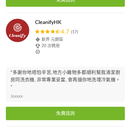
免費諮詢
CleanifyHK
4.7
(17)
新界 元朗區
20 次聘用
“多謝你地唔怕辛苦,地方小雜物多都順利幫我清潔廚
房同洗衣機, 非常專業妥當, 會再搵你地洗埋冷氣機。
”
Joxxxx
免費諮詢