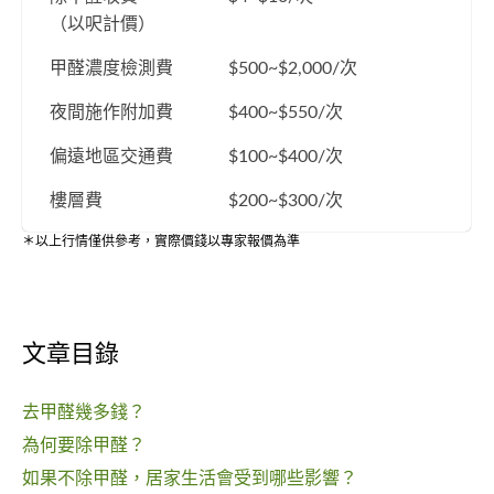
（以呎計價）
甲醛濃度檢測費
$500~$2,000/次
夜間施作附加費
$400~$550/次
偏遠地區交通費
$100~$400/次
樓層費
$200~$300/次
＊以上行情僅供參考，實際價錢以專家報價為準
文章目錄
去甲醛幾多錢？
為何要除甲醛？
如果不除甲醛，居家生活會受到哪些影響？