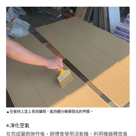
▲在板材上塗上長效藥劑，能持續分解揮發出的甲醛。
4.淨化空氣
在完成藥劑施作後，師傅會使用活氧機，利用機器釋放臭