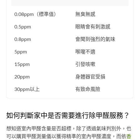
0.08ppm（標準值）
無臭無感
0.5ppm
眼睛會有刺激感
0.8ppm
會聞到強烈的氣味
5ppm
喉嚨不適
15ppm
引發咳嗽
20ppm
身體器官受損
30ppm以上
有致命風險
如何判斷家中是否需要進行除甲醛服務？
想知道室內甲醛含量是否超標，除了透過氣味判別外，也
可以購買甲醛測量儀以獲得精準的室內甲醛濃度，而依
香