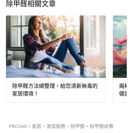
除甲醛相關文章
除甲醛方法總整理，給您清新無毒的
揭秘
家居環境！
健康
PRO360
>
家居
>
清潔服務
>
除甲醛
>
除甲醛收費