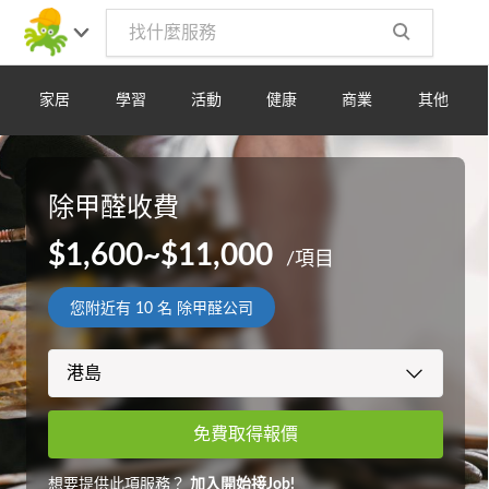
家居
學習
活動
健康
商業
其他
除甲醛收費
$1,600~$11,000
/項目
您附近有
10
名 除甲醛公司
免費取得報價
想要提供此項服務？
加入開始接Job!