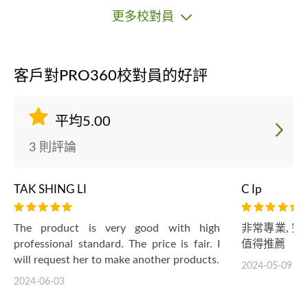
更多校對員
客戶對PRO360校對員的好評
平均5.00
3 則評論
TAK SHING LI
C Ip
The product is very good with high
非常專業, 
professional standard. The price is fair. I
值得推薦
will request her to make another products.
2024-05-09
2024-06-03