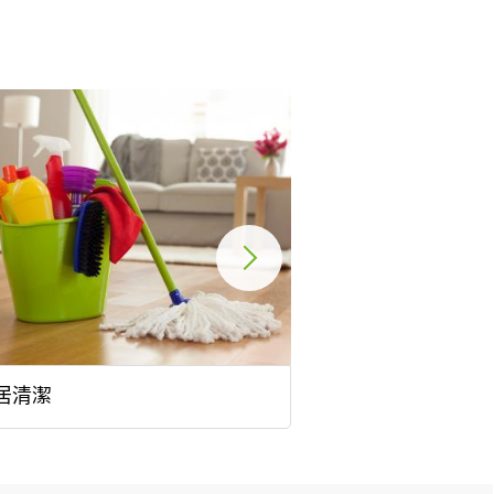
居清潔
羽毛球班