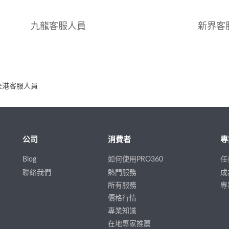
九龍客服人員
新界客
全港客服人員
公司
消費者
專
Blog
如何使用PRO360
任
聯絡我們
熱門服務
成
所有服務
專
價格行情
專業知識
在地專家推薦