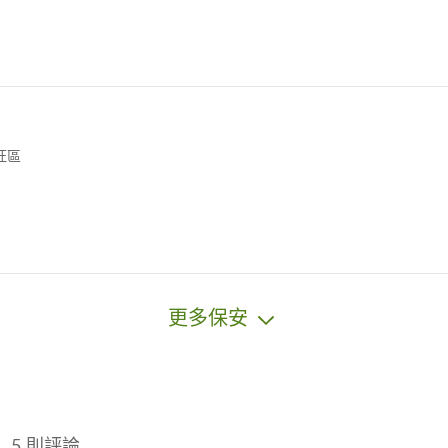
旺區
更多保安
5 則評論