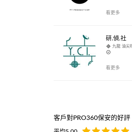
看更多
研.偵.社
九龍 油尖
看更多
客戶對PRO360保安的好評
平均5.00