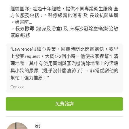
經驗團隊 : 超過十年經驗，提供不同專業衛生服務 全
方位服務包括 : 。醫療級霧化消毒 及 長效抗菌塗層
。蟲害防...
。長效
除霉
(牆身及浴室) 及 床褥沙發除塵蟎(防治敏
感原)服務
“Lawrence很細心專業，回覆時間比閃電還快，我早
上發完request，大概1-2個小時，他便來家裡幫忙清
理地毯，其中有使用藥劑與蒸汽機清除地毯上的污垢
與小狗的尿尿（幾乎沒什麼痕跡了），非常感謝他的
幫忙！強力推薦！”
Conxxx
免費諮詢
kit