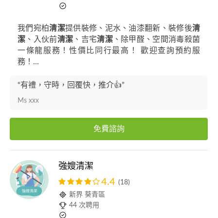
我們宛柏
清潔
提供裝修、泥水、油漆翻新、裝修後
清
潔
、入伙前
清潔
、吉宅
清潔
、除甲醛、空間消毒殺菌
一條龍服務！性價比同行最高！ 歡迎查詢預約服
務！...
“有禮，守時，回覆快，推介👍”
Ms xxx
免費諮詢
強嫂清潔
4.4
(18)
新界 葵青區
44 次聘用