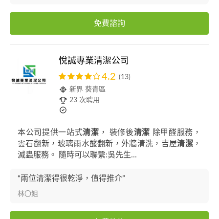
免費諮詢
悅誠專業清潔公司
4.2
(13)
新界 葵青區
23 次聘用
本公司提供一站式
清潔
， 裝修後
清潔
除甲醛服務，
雲石翻新，玻璃雨水酸翻新，外牆清洗，吉屋
清潔
，
滅蟲服務。 隨時可以聯繫:吳先生...
“兩位清潔得很乾淨，值得推介”
林〇姐