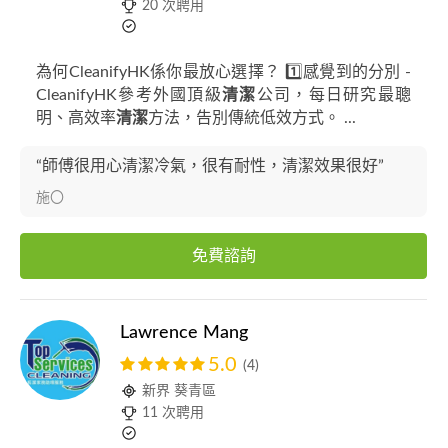
20 次聘用
為何CleanifyHK係你最放心選擇？ 1️⃣感覺到的分別 -
CleanifyHK參考外國頂級
清潔
公司，每日研究最聰
明、高效率
清潔
方法，告別傳統低效方式。 ...
“師傅很用心清潔冷氣，很有耐性，清潔效果很好”
施〇
免費諮詢
Lawrence Mang
5.0
(4)
新界 葵青區
11 次聘用