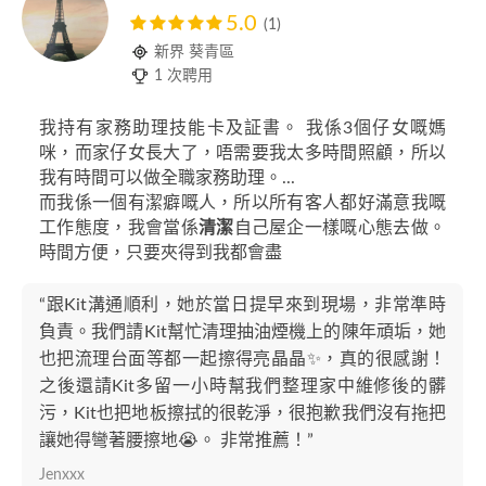
5.0
(1)
新界 葵青區
1 次聘用
我持有家務助理技能卡及証書。 我係3個仔女嘅媽
咪，而家仔女長大了，唔需要我太多時間照顧，所以
我有時間可以做全職家務助理。...
而我係一個有潔癖嘅人，所以所有客人都好滿意我嘅
工作態度，我會當係
清潔
自己屋企一樣嘅心態去做。
時間方便，只要夾得到我都會盡
“跟Kit溝通順利，她於當日提早來到現場，非常準時
負責。我們請Kit幫忙清理抽油煙機上的陳年頑垢，她
也把流理台面等都一起擦得亮晶晶✨，真的很感謝！
之後還請Kit多留一小時幫我們整理家中維修後的髒
污，Kit也把地板擦拭的很乾淨，很抱歉我們沒有拖把
讓她得彎著腰擦地😭。 非常推薦！”
Jenxxx