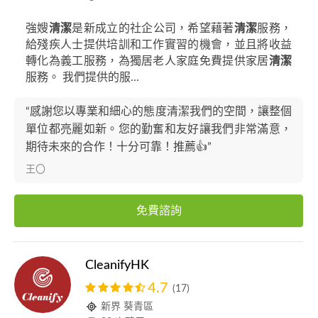
強嫂
清潔
是新成立的社企公司，希望藉著
清潔
服務，
給殘疾人士提供培訓和工作實習的機會，並且將收益
轉化為義工服務，為獨居老人家庭免費提供家居
清潔
服務。 我們提供的服...
“感謝您以專業和細心的態度清潔我們的空間，讓整個
單位都亮麗如新。您的勤奮和友好讓我們非常滿意，
期待未來的合作！十分可靠！推薦👍”
王〇
免費諮詢
CleanifyHK
4.7
(17)
新界 葵青區