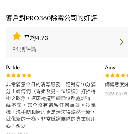
客戶對PRO360除霉公司的好評
平均4.73
94 則評論
Parkle
Amy
非常滿意今日的清潔服務，絕對有10分滿
師傅態度好，
分！師傅們（青姐及另一位姨姨）打掃得
2026-08-08
極之乾淨，連床褥這些細節位都處理得一
絲不苟，完全沒有遺留任何頭髮。冷氣
機、洗手間和廚房更是清潔得煥然一新，
就像新的一樣。非常感謝團隊的專業與用
心！🙏🏻