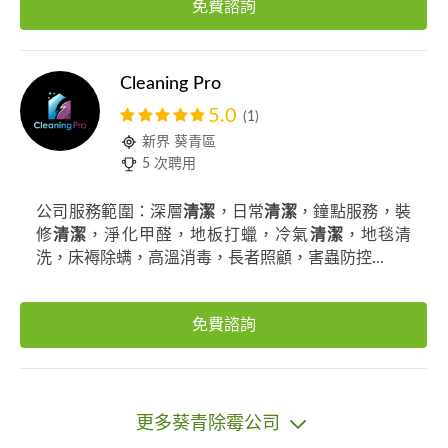
免費諮詢
Cleaning Pro
5.0
(1)
新界 葵青區
5 次聘用
公司服務範圍：深層
清潔
，日常
清潔
，鐘點服務，裝
修
清潔
，淨化甲醛，地板打蠟，冷氣
清潔
，地毯清
洗，床褥除螨，高溫消毒，長者照顧，害蟲防控...
免費諮詢
更多葵青除霉公司