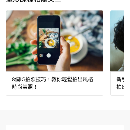
8個IG拍照技巧，教你輕鬆拍出風格
新手
時尚美照！
拍出