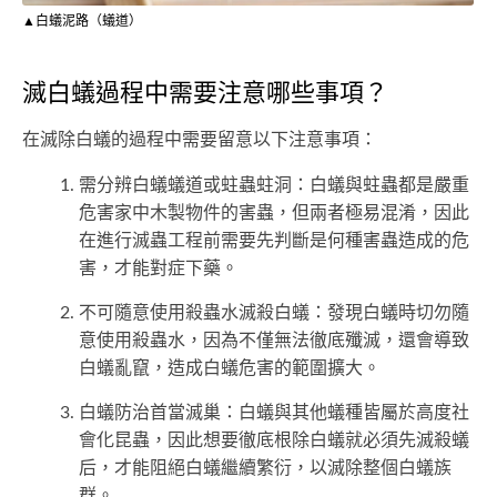
▲白蟻泥路（蟻道）
滅白蟻過程中需要注意哪些事項？
在滅除白蟻的過程中需要留意以下注意事項：
需分辨白蟻蟻道或蛀蟲蛀洞：白蟻與蛀蟲都是嚴重
危害家中木製物件的害蟲，但兩者極易混淆，因此
在進行滅蟲工程前需要先判斷是何種害蟲造成的危
害，才能對症下藥。
不可隨意使用殺蟲水滅殺白蟻：發現白蟻時切勿隨
意使用殺蟲水，因為不僅無法徹底殲滅，還會導致
白蟻亂竄，造成白蟻危害的範圍擴大。
白蟻防治首當滅巢：白蟻與其他蟻種皆屬於高度社
會化昆蟲，因此想要徹底根除白蟻就必須先滅殺蟻
后，才能阻絕白蟻繼續繁衍，以滅除整個白蟻族
群。