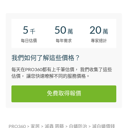
5
50
20
千
萬
萬
每日估價
每年需求
專家總計
我們如何了解這些價格？
每天在PRO360都有上千筆估價， 我們收集了這些
估價， 讓您快速暸解不同的服務價格。
免費取得報價
PRO360
>
家居
>
滅蟲 園藝
>
白蟻防治
>
滅白蟻價錢