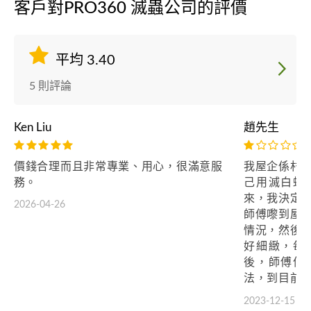
客戶對PRO360 滅蟲公司的評價
平均 3.40
5 則評論
Ken Liu
趙先生
價錢合理而且非常專業、用心，很滿意服
我屋企係村
務。
己用滅白蟻
來，我決定
2026-04-26
師傅嚟到屋
情況，然後
好細緻，每
後，師傅仲
法，到目前
冇再出現過
2023-12-15
滿意，值得推