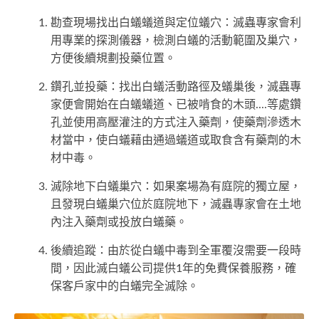
勘查現場找出白蟻蟻道與定位蟻穴：滅蟲專家會利
用專業的探測儀器，檢測白蟻的活動範圍及巢穴，
方便後續規劃投藥位置。
鑽孔並投藥：找出白蟻活動路徑及蟻巢後，滅蟲專
家便會開始在白蟻蟻道、已被啃食的木頭....等處鑽
孔並使用高壓灌注的方式注入藥劑，使藥劑滲透木
材當中，使白蟻藉由通過蟻道或取食含有藥劑的木
材中毒。
滅除地下白蟻巢穴：如果案場為有庭院的獨立屋，
且發現白蟻巢穴位於庭院地下，滅蟲專家會在土地
內注入藥劑或投放白蟻藥。
後續追蹤：由於從白蟻中毒到全軍覆沒需要一段時
間，因此滅白蟻公司提供1年的免費保養服務，確
保客戶家中的白蟻完全滅除。