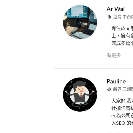
Ar Wai
港島 中西
專注於文
士，擁有
完成多篇
看更多
Pauline
新界 元朗
大家好,我叫
社擔任高級編
er,為公
入SEO 的