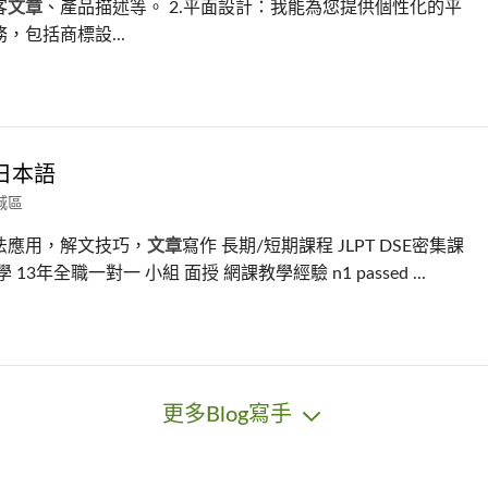
客
文章
、產品描述等。 2.平面設計：我能為您提供個性化的平
，包括商標設...
日本語
城區
法應用，解文技巧，
文章
寫作 長期/短期課程 JLPT DSE密集課
 13年全職一對一 小組 面授 網課教學經驗 n1 passed ...
更多Blog寫手