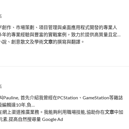
區
字創作、市場策劃、項目管理與桌面應用程式開發的專業人
多年的專業經驗與豐富的實戰案例，致力於提供高質量且定...
小說、創意散文及學術
文章
的撰寫與翻譯。
區
Pauline, 首先介紹我曾經在PCStation、GameStation等雜誌
輯達10年,負...
司在網上渠道推廣業務。我能夠利用職場技能,協助你在
文章
中加
元素,提高自然搜尋量 Google Ad