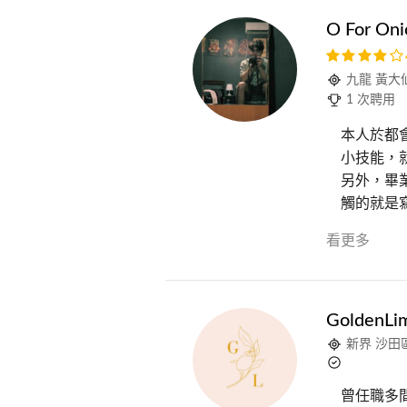
O For Oni
九龍 黃大
1 次聘用
本人於都會
小技能，就是
另外，畢
觸的就是
看更多
GoldenLi
新界 沙田
曾任職多間