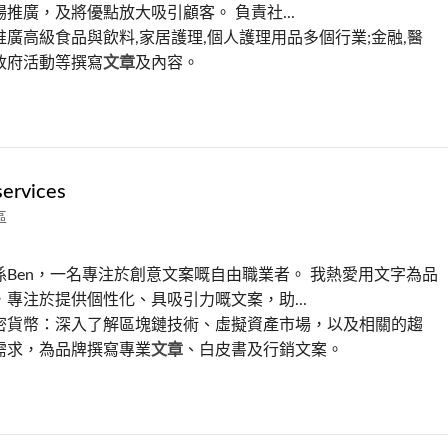
推廣，及將優點放大吸引顧客。 負責社...
廣高級食品與飲料,家居護理,個人護理用品多個行業;金融,醫
政府活動等撰寫
文章
及內容。
services
區
係Ben，一名專注於創意文案嘅自由職業者。 我熱愛用文字為品
專注於提供個性化、具吸引力嘅文案，助...
密貨幣：深入了解區塊鏈技術、虛擬資產市場，以及相關的趨
需求，為品牌撰寫專業
文章
、白皮書及行銷文案。