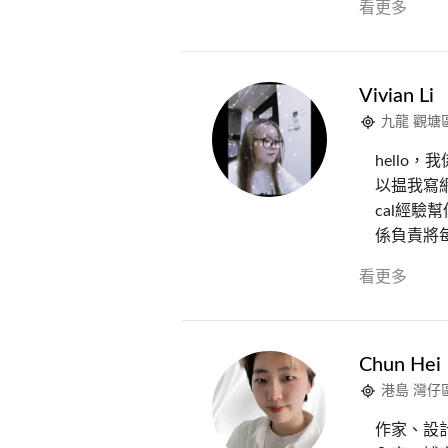
看更多
Vivian Li
九龍 觀塘
hello
以揾我寫
cal經
係負責將
看更多
Chun Hei
港島 灣仔
作家、設