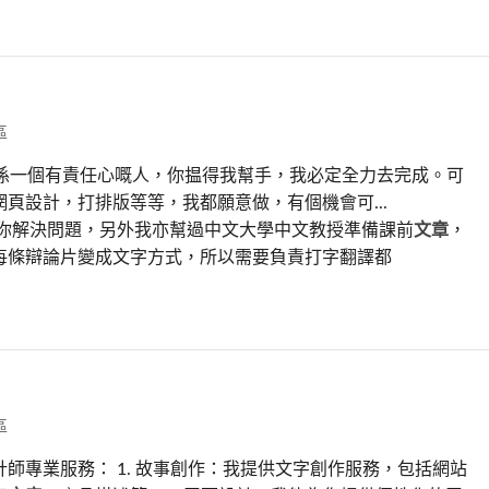
區
，我係一個有責任心嘅人，你揾得我幫手，我必定全力去完成。可
網頁設計，打排版等等，我都願意做，有個機會可...
驗幫你解決問題，另外我亦幫過中文大學中文教授準備課前
文章
，
每條辯論片變成文字方式，所以需要負責打字翻譯都
區
計師專業服務： 1. 故事創作：我提供文字創作服務，包括網站