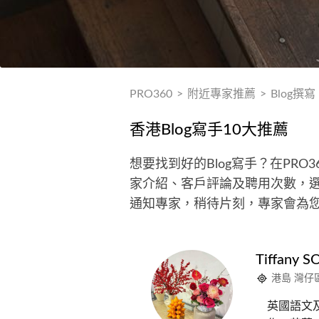
PRO360
>
附近專家推薦
>
Blog撰寫
香港Blog寫手10大推薦
想要找到好的Blog寫手？在PRO
家介紹、客戶評論及聘用次數，選擇
通知專家，稍待片刻，專家會為
Tiffany S
港島 灣仔
英國語文