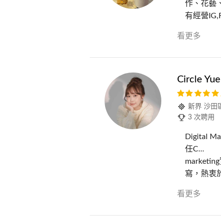
作、花藝
有經營IG,Fa
看更多
Circle Yu
新界 沙田
3 次聘用
Digital 
任C...
marke
寫，熱衷
看更多