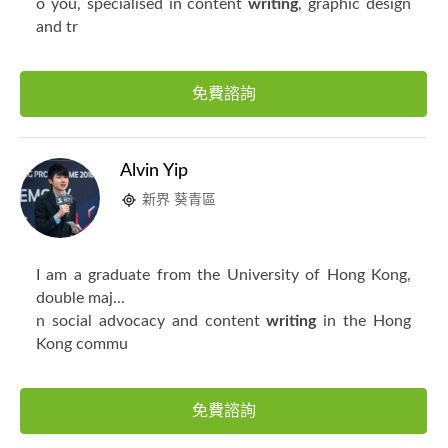
o you, specialised in content
writing
, graphic design
and tr
免費諮詢
Alvin Yip
新界 葵青區
I am a graduate from the University of Hong Kong,
double maj...
n social advocacy and content
writing
in the Hong
Kong commu
免費諮詢