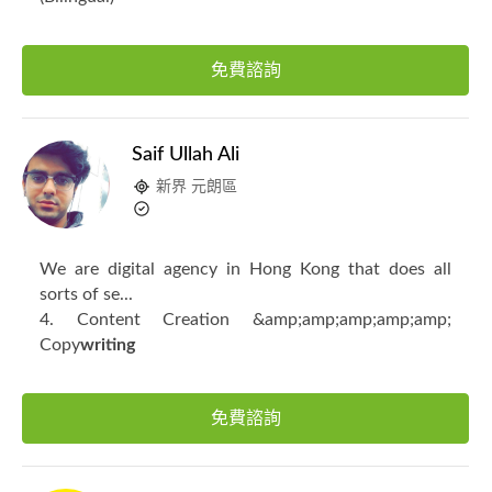
免費諮詢
Saif Ullah Ali
新界 元朗區
We are digital agency in Hong Kong that does all
sorts of se...
4. Content Creation &amp;amp;amp;amp;amp;
Copy
writing
免費諮詢