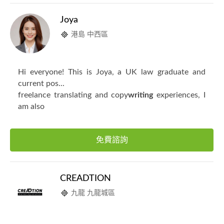
Joya
港島 中西區
Hi everyone! This is Joya, a UK law graduate and
current pos...
freelance translating and copy
writing
experiences, I
am also
免費諮詢
CREADTION
九龍 九龍城區