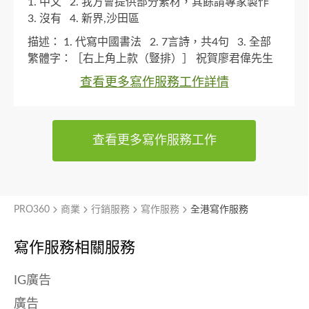
1. 中文
2. 我方會提供部分素材，其餘請專家製作
3. 沒有
4. 新界,沙田區
描述：
1. 代寫中國書法
2. 7言詩，共4句
3. 全部
繁體字：［右上角上款（豎排）］ 祝賀廖君偉先生
榮休之喜 【中心主文（大字豎排，四列）】 君持萬
查看更多寫作服務工作詳情
用表量天， 偉跡長留設備前， 榮耀燈光照夜暖， 休
閒山水白雲邊。 【左下角下款（小字豎排）】
ASMPT 李光建與人力資源及設施管理部敬書 二〇二
查看更多寫作服務工作
六年六月夏 【左下角印章（紅色）】 李光建（姓名
章）
4. June 12, 2026
PRO360
商業
行銷服務
寫作服務
全港寫作服務
寫作服務相關服務
IG廣告
廣告