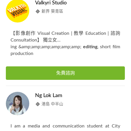
Valkyri Studio
新界 葵青區
【影像創作 Visual Creation | 教學 Education | 諮詢
Consultation】 獨立女...
ing &amp;amp;amp;amp;amp;amp;
editing
, short film
production
免費諮詢
Ng Lok Lam
港島 中半山
I am a media and communication student at City