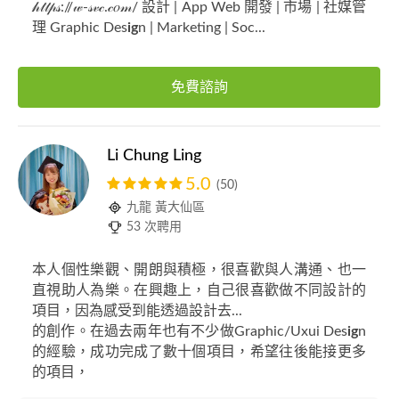
𝒽𝓉𝓉𝓅𝓈://𝓌-𝓈𝓋𝒸.𝒸𝑜𝓂/ 設計 | App Web 開發 | 市場 | 社媒管
理 Graphic Des
ig
n | Marketing | Soc...
免費諮詢
Li Chung Ling
5.0
(50)
九龍 黃大仙區
53 次聘用
本人個性樂觀、開朗與積極，很喜歡與人溝通、也一
直視助人為樂。在興趣上，自己很喜歡做不同設計的
項目，因為感受到能透過設計去...
的創作。在過去兩年也有不少做Graphic/Uxui Des
ig
n
的經驗，成功完成了數十個項目，希望往後能接更多
的項目，