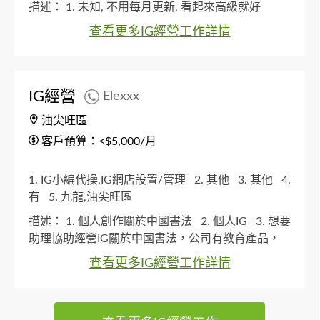
描述：
1. 未知, 不用每月更新, 看起來高級就好
查看更多IG經營工作詳情
IG經營
Elexxx
油尖旺區
客戶預算：<$5,000/月
1. IG小編代操,IG網店設置/管理
2. 其他
3. 其他
4.
有
5. 九龍,油尖旺區
描述：
1. 個人創作關於中國書法
2. 個人IG
3. 想要
助理協助經營IG關於中國書法，公司有教育產品，
想打造一個年輕企業家形象同提升大眾對中國文化
查看更多IG經營工作詳情
認識，引起社會興趣。歡迎實習學生或暑期工，不
一定認識中國書法，但要有興趣嘗試。
4. 需要認識
基本reels剪接, photo editing, 同埋有想法，敢於創新