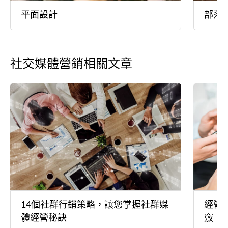
平面設計
部落
社交媒體營銷相關文章
14個社群行銷策略，讓您掌握社群媒
經營
體經營秘訣
竅！