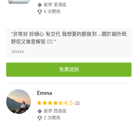
新界 荃灣區
6 次聘用
“非常好 好細心 有交代 我想要的都做到 …關於額外既
野佢又樂意解答 👍🏻 ”
Jxxxxx
免費諮詢
Emma
4.5
(2)
新界 西貢區
2 次聘用