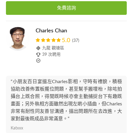
免費諮詢
Charles Chan
5.0
(37)
九龍 觀塘區
39 次聘用
“小朋友百日宴搵左Charles影相，守時有禮貌，積極
協助改善佈置板擺位問題，甚至幫手搬埋枱，除咗拍
攝台上既合照，得閒既時候亦會主動捕捉台下有趣既
畫面；另外執相方面雖然出現左啲小插曲，但Charles
非常有耐性同友善甘溝通，搵出問題所在去改進，大
家對最後既成品非常滿意。”
Katxxx