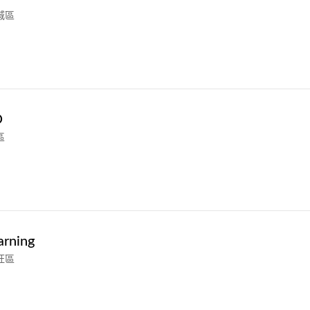
城區
O
區
arning
旺區