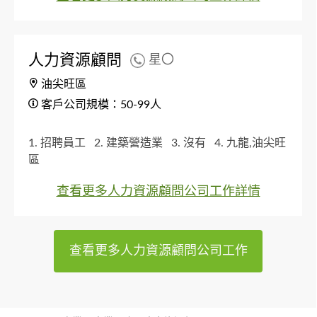
和设计人员主要在大陆和海外，以兼职和外包为
主； 现计划： 2026年于香港招聘一名兼职的外贸助
理；以及讨论在香港设置研发团队的可行性和方
式。
2. 因为我是大陆移民，广东话不太好，希望有
人力資源顧問
星〇
一定普通话能力的交流和咨询对象
油尖旺區
客戶公司規模：50-99人
1. 招聘員工
2. 建築營造業
3. 沒有
4. 九龍,油尖旺
區
查看更多人力資源顧問公司工作詳情
查看更多人力資源顧問公司工作