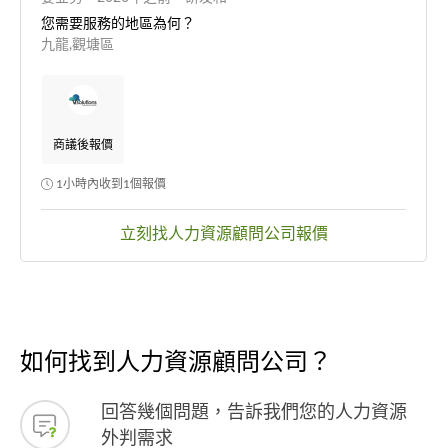
设计人员主要在大陆和海外，
您需要服務的地區為何？
以兼职和外包为主；现计划：
九龍,觀塘區
2026年于香港招聘一名兼职的
外贸助理；以及讨论在香港设
置研发团队的可行性和方式。
商議後報價
1小時內收到1個報價
立刻找人力資源顧問公司報價
如何找到人力資源顧問公司？
回答幾個問題，告訴我們您的人力資源
外判需求