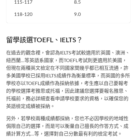
115-117
8.5
118-120
9.0
留學該選TOEFL、IELTS？
在過去的觀念裡，會認為IELTS考試較適用於英國、澳洲、
紐西蘭...等英語系國家，而TOEFL考試則更適用於美國，
但現在兩種英文檢定在不同國家間幾乎都已相互流通，許
多美國學校已採用IELTS成績作為衡量標準，而英國的多所
學校亦以TOEFL成績作為採納依據，考生應以自己要報考
的學校選擇考雅思或托福，因此建議您選擇要報名雅思、
托福前，務必詳細查看申請學校要求的資格，以確保您的
英語檢定成績被採納。
另外，若學校兩種成績都採納，您也不必因學校的地域性
侷限自己的選擇，而是可以衡量自己擅長的作答方式、成
績計算方式...等，選擇對自己分數最有利的檢定考試。