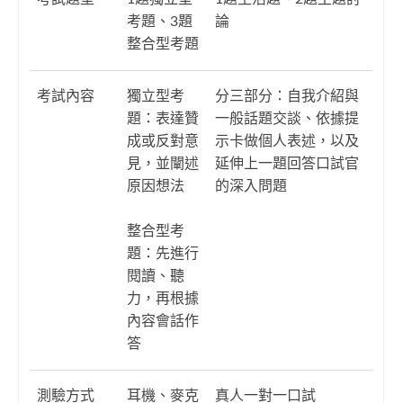
考題、3題
論
整合型考題
考試內容
獨立型考
分三部分：自我介紹與
題：表達贊
一般話題交談、依據提
成或反對意
示卡做個人表述，以及
見，並闡述
延伸上一題回答口試官
原因想法
的深入問題
整合型考
題：先進行
閱讀、聽
力，再根據
內容會話作
答
測驗方式
耳機、麥克
真人一對一口試