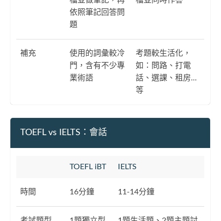
依照筆記回答問
題
補充
使用的詞彙較冷
考題較生活化，
門，含有不少專
如：問路、打電
業術語
話、選課、租房...
等
TOEFL vs IELTS：會話
TOEFL iBT
IELTS
時間
16分鐘
11-14分鐘
考試題型
1題獨立型
1題生活題、2題主題討