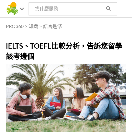
PRO360
>
知識
>
語言進修
IELTS、TOEFL比較分析，告訴您留學
該考邊個