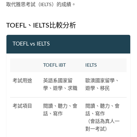
取代雅思考試（IELTS）的成績。
TOEFL、IELTS比較分析
TOEFL vs IELTS
TOEFL iBT
IELTS
考試用途
英語系國家留
歐澳國家留學、
學、遊學、求職
遊學、移民
考試項目
閱讀、聽力、會
閱讀、聽力、會
話、寫作
話、寫作
（會話為真人一
對一考試）