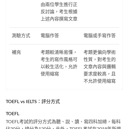
由兩位學生進行正
反討論，考生根據
上述內容撰寫文章
測驗方式
電腦作答
電腦或手寫作答
補充
考題較清晰易懂，
考題更偏向學術
考生的寫作風格可
性質，對考生的
以較生活化，允許
文章內容與邏輯
使用縮寫
要求度較高，且
不允許使用縮寫
TOEFL vs IELTS：評分方式
TOEFL
TOEFL考試的評分方式為聽、說、讀、寫四科加總，每科
佔30分，總分為120分，此外，TOEFL考試在2019年新增