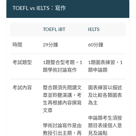
TOEFL vs IELTS：寫作
TOEFL iBT
IELTS
時間
29分鐘
60分鐘
考試題型
1題整合型考題，1
1題圖表練習，1
題學術討論寫作
題申論題
考試內容
整合題須先閱讀文
圖表練習以描述
章並聆聽演講，考
及比較各類圖表
生再根據內容撰寫
為主
文章
申論題考生須按
學術討論寫作是由
題目表達個人意
教授引出主題，再
見及論點