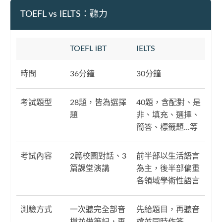
TOEFL vs IELTS：聽力
TOEFL iBT
IELTS
時間
36分鐘
30分鐘
考試題型
28題，皆為選擇
40題，含配對、是
題
非、填充、選擇、
簡答、標籤題...等
考試內容
2篇校園對話、3
前半部以生活語言
篇課堂演講
為主，後半部偏重
各領域學術性語言
測驗方式
一次聽完全部音
先給題目，再聽音
檔並做筆記，再
檔並同時作答