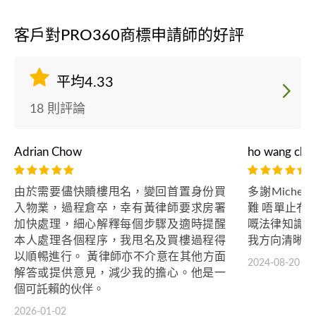
客戶對PRO360商標申請師的好評
平均4.33
18 則評論
Adrian Chow
ho wang chu
由於需要儘快贖樓甩名，變回首置身份買
多謝Miche
入物業，過程倉卒，幸有黃律師要求房署
難 唔單止冇
加快處理，細心解釋每個步驟及適時提醒
嘅法律知識 
本人處理各個程序，我甩名及買樓過程得
我方向清晰好
以順𣈱進行。 黃律師亦不介意在其他方面
2024-08-20
解答或提供意見，減少我的擔心。他是一
個可託賴的伙伴。
2026-01-02