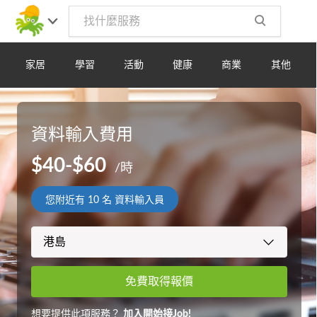
家居
學習
活動
健康
商業
其他
資料輸入費用
$40-$60
/時
您附近有
10
名 資料輸入員
免費取得報價
想要提供此項服務？
加入開始接Job!