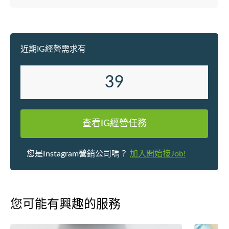
藝術和設計相關的技能都有興趣，如
新進司儀
平面設計、用戶體驗、3D建模、雕塑
經驗，薪
藝術、美容化妝、商業攝影、視頻製
作、虛擬實景等。我認為這些技能都
近期IG經營需求有
可以讓我更好地表達我的想法和情
感，也可以讓我更好地理解和滿足客
戶的需求和期望。 這就是我的故事，
39
一個數碼總監，也是一個藝術家的故
事。如果您想了解更多關於我的工作
和作品，歡迎您訪問我的個人網站或
者關注我的社交媒體。謝謝您的關注
查看IG經營任務
和支持！
您是Instagram營銷公司嗎？
加入開始接Job!
您可能有興趣的服務