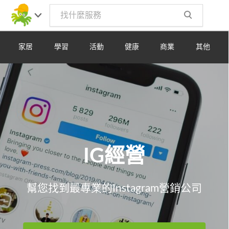
Toggle
navig
家居
學習
活動
健康
商業
其他
IG經營
幫您找到最專業的Instagram營銷公司