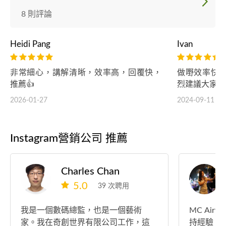
8 則評論
Heidi Pang
Ivan
非常細心，講解清晰，效率高，回覆快，
做嘢效率快
推薦👍
烈建議大家聘用
2026-01-27
2024-09-11
Instagram營銷公司 推薦
Charles Chan
5.0
39 次聘用
我是一個數碼總監，也是一個藝術
MC Airy 張蔚晴 三語司儀統籌 豐富主
家。我在奇創世界有限公司工作，這
持經驗 