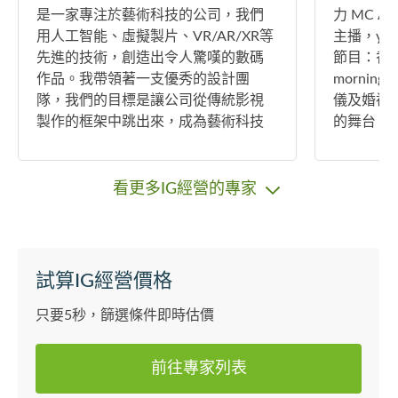
是一家專注於藝術科技的公司，我們
力 MC Airy 是一名主持人及電台實習
用人工智能、虛擬製片、VR/AR/XR等
主播，you
先進的技術，創造出令人驚嘆的數碼
節目：香港電
作品。我帶領著一支優秀的設計團
morning
隊，我們的目標是讓公司從傳統影視
儀及婚禮
製作的框架中跳出來，成為藝術科技
的舞台，
的領導者。 我的藝術和設計之路始於2
訪等，期
000年，當時我還是一個中國文化研究
舞臺🥰 除此之外，我亦榮獲全港青年
教育網站的設計師，我喜歡用我的創
演講比賽
看更多IG經營的專家
意來展示中國的傳統和現代文化。後
大賽6 
來，我有幸加入了一家知名奢侈品品
本德語溝
牌公司，負責他們的網絡營銷業務。
港電台普
我用我的設計和藝術為他們打造了一
大學主修
試算IG經營價格
個高端、時尚、優雅的品牌形象。從
發展管理；
設計師到管理層，我一直堅持我的初
已獲媒體《
只要5秒，篩選條件即時估價
心，用設計和藝術為人們創造更美好
自我修養》 頁
的生活。 我從香港藝術學院畢業後，
sher 的
前往專家列表
就沒有停止過學習和探索。我對各種
《疫情下的