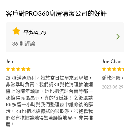
客戶對PRO360廚房清潔公司的好評
平均4.79
86 則評論
Jen
Joe Chan
跟Kit溝通順利，她於當日提早來到現場，
係乾淨既，價
非常準時負責。我們請Kit幫忙清理抽油煙
2023-06-29
機上的陳年頑垢，她也把流理台面等都一
起擦得亮晶晶✨，真的很感謝！之後還請
Kit多留一小時幫我們整理家中維修後的髒
污，Kit也把地板擦拭的很乾淨，很抱歉我
們沒有拖把讓她得彎著腰擦地😭。 非常推
薦！