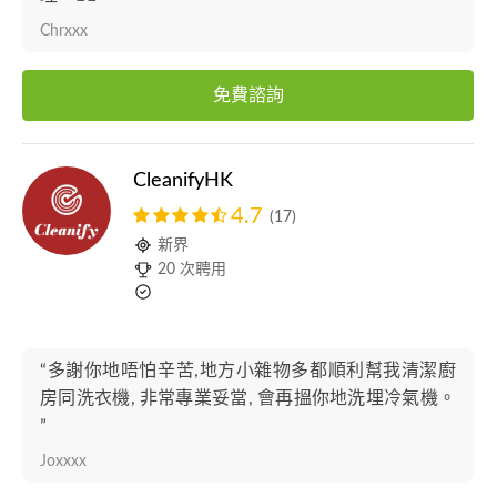
Chrxxx
免費諮詢
CleanifyHK
4.7
(17)
新界
20 次聘用
“多謝你地唔怕辛苦,地方小雜物多都順利幫我清潔廚
房同洗衣機, 非常專業妥當, 會再搵你地洗埋冷氣機。
”
Joxxxx