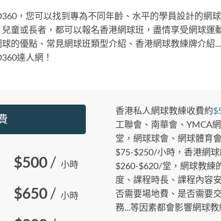
O360，您可以找到專為不同年齡、水平的學員設計的網
、兒童或長者，都可以報名香港網球班，盡情享受網球運
球的優點、常見網球班類型介紹、香港網球教練牌介紹..
360達人網！
香港私人網球教練收費約
$
費
工聯會、南華會、YMCA網球
堂，網球球會、網球體育
$75-$250/小時，香港
$500
/
小時
$260-$620/堂，網球
度、課程時長、課程內容
$650
/
否需要場地費、是否需要
小時
務...等因素都會影響網球