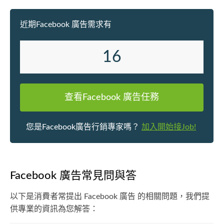
藝術、美容化妝、商業攝影、視頻製
作、虛擬實景等。我認為這些技能都
近期Facebook 廣告需求有
可以讓我更好地表達我的想法和情
感，也可以讓我更好地理解和滿足客
戶的需求和期望。 這就是我的故事，
16
一個數碼總監，也是一個藝術家的故
事。如果您想了解更多關於我的工作
和作品，歡迎您訪問我的個人網站或
者關注我的社交媒體。謝謝您的關注
查看Facebook 廣告任務
和支持！
您是Facebook廣告行銷專家嗎？
加入開始接Job!
Facebook 廣告常見問與答
以下是消費者常提出 Facebook 廣告 的相關問題，我們提
供專業的資訊為您解答：