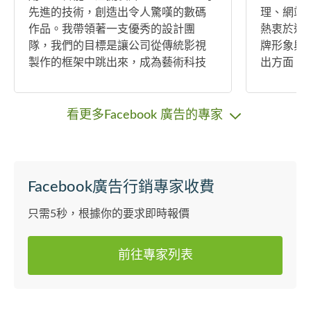
先進的技術，創造出令人驚嘆的數碼
理、網站內
作品。我帶領著一支優秀的設計團
熱衷於透
隊，我們的目標是讓公司從傳統影視
牌形象與提升
製作的框架中跳出來，成為藝術科技
出方面： 
的領導者。 我的藝術和設計之路始於2
論是街頭
000年，當時我還是一個中國文化研究
與觀眾建
教育網站的設計師，我喜歡用我的創
個大型唱歌
看更多Facebook 廣告的專家
意來展示中國的傳統和現代文化。後
更多的演出
來，我有幸加入了一家知名奢侈品品
的音樂魅
牌公司，負責他們的網絡營銷業務。
我用我的設計和藝術為他們打造了一
Facebook廣告行銷專家收費
個高端、時尚、優雅的品牌形象。從
設計師到管理層，我一直堅持我的初
只需5秒，根據你的要求即時報價
心，用設計和藝術為人們創造更美好
的生活。 我從香港藝術學院畢業後，
前往專家列表
就沒有停止過學習和探索。我對各種
藝術和設計相關的技能都有興趣，如
平面設計、用戶體驗、3D建模、雕塑