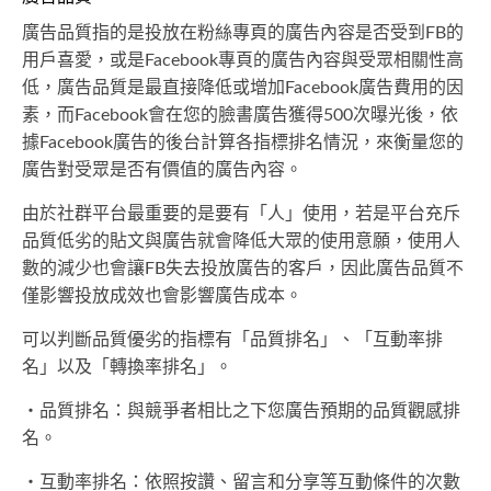
廣告品質指的是投放在粉絲專頁的廣告內容是否受到FB的
用戶喜愛，或是Facebook專頁的廣告內容與受眾相關性高
低，廣告品質是最直接降低或增加Facebook廣告費用的因
素，而Facebook會在您的臉書廣告獲得500次曝光後，依
據Facebook廣告的後台計算各指標排名情況，來衡量您的
廣告對受眾是否有價值的廣告內容。
由於社群平台最重要的是要有「人」使用，若是平台充斥
品質低劣的貼文與廣告就會降低大眾的使用意願，使用人
數的減少也會讓FB失去投放廣告的客戶，因此廣告品質不
僅影響投放成效也會影響廣告成本。
可以判斷品質優劣的指標有「品質排名」、「互動率排
名」以及「轉換率排名」。
・品質排名：與競爭者相比之下您廣告預期的品質觀感排
名。
・互動率排名：依照按讚、留言和分享等互動條件的次數