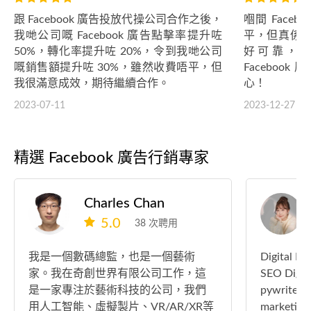
跟 Facebook 廣告投放代操公司合作之後，
嗰間 Face
我哋公司嘅 Facebook 廣告點擊率提升咗
平，但真係
50%，轉化率提升咗 20%，令到我哋公司
好可靠，
嘅銷售額提升咗 30%，雖然收費唔平，但
Faceboo
我很滿意成效，期待繼續合作。
心！
2023-07-11
2023-12-27
精選 Facebook 廣告行銷專家
Charles Chan
5.0
38 次聘用
我是一個數碼總監，也是一個藝術
Digital
家。我在奇創世界有限公司工作，這
SEO Digi
是一家專注於藝術科技的公司，我們
pywrit
用人工智能、虛擬製片、VR/AR/XR等
marke